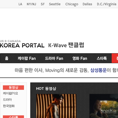
동영상
HOT 동영상
케이팝/가요
드라마
한국영화
스타톡