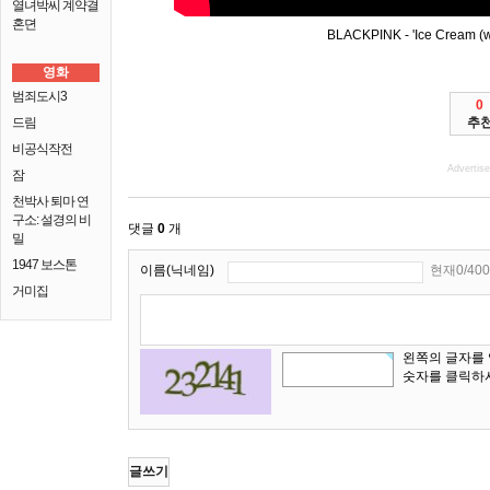
열녀박씨 계약결
혼뎐
BLACKPINK - 'Ice Cream (w
영화
범죄도시3
0
드림
추
비공식작전
Advertis
잠
천박사 퇴마 연
구소: 설경의 비
댓글
0
개
밀
1947 보스톤
이름(닉네임)
현재0/400
거미집
왼쪽의 글자를
숫자를 클릭하
글쓰기