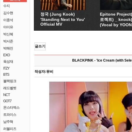
수지
김수현
정국 (Jung Kook)
Epitone Proje
'Standing Next to You'
로젝트) _ knock
이종석
Official MV
(Vocal by YOO
아이유
박신혜
박서준
글쓰기
박해진
EXO
BLACKPINK - 'Ice Cream (with Sel
육성재
ITZY
작성자:
뮤비
BTS
블랙핑크
레드벨벳
NCT
GOT7
몬스타엑스
트와이스
남주혁
러블리즈