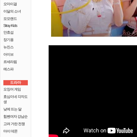
오마이걸
이달의 소녀
모모랜드
Stray Kids
안효섭
장기용
뉴진스
아이브
르세라핌
에스파
드라마
오징어 게임
효심이네 각자도
생
낮에 뜨는 달
힘쎈여자 강남순
고려 거란 전쟁
마이 데몬