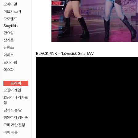
오마이걸
이달의 소녀
모모랜드
Stray Kids
안효섭
장기용
뉴진스
BLACKPINK – ‘Lovesick Girls’ M/V
아이브
르세라핌
에스파
드라마
오징어 게임
효심이네 각자도
생
낮에 뜨는 달
힘쎈여자 강남순
고려 거란 전쟁
마이 데몬