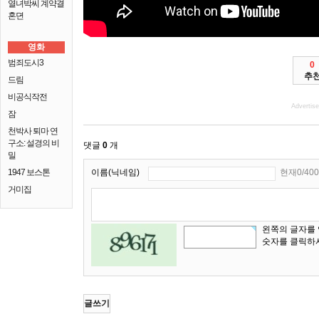
열녀박씨 계약결
혼뎐
영화
범죄도시3
0
추
드림
비공식작전
Advertis
잠
천박사 퇴마 연
구소: 설경의 비
댓글
0
개
밀
1947 보스톤
이름(닉네임)
현재0/400
거미집
왼쪽의 글자를
숫자를 클릭하
글쓰기