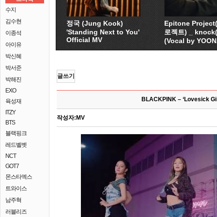
수지
김수현
정국 (Jung Kook)
Epitone Proje
'Standing Next to You'
로젝트) _ knock
이종석
Official MV
(Vocal by YOO
아이유
박신혜
박서준
글쓰기
박해진
EXO
BLACKPINK – ‘Lovesick Gir
육성재
ITZY
작성자:
MV
BTS
블랙핑크
레드벨벳
NCT
GOT7
몬스타엑스
트와이스
남주혁
러블리즈