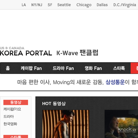
동영상
HOT 동영상
케이팝/가요
드라마
한국영화
스타톡