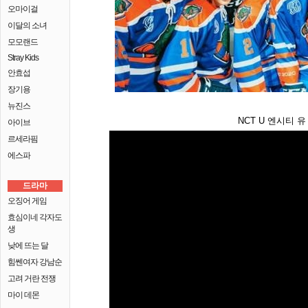
오마이걸
이달의 소녀
모모랜드
Stray Kids
안효섭
장기용
뉴진스
NCT U 엔시티 유 '9
아이브
르세라핌
에스파
드라마
오징어 게임
효심이네 각자도
생
낮에 뜨는 달
힘쎈여자 강남순
고려 거란 전쟁
마이 데몬