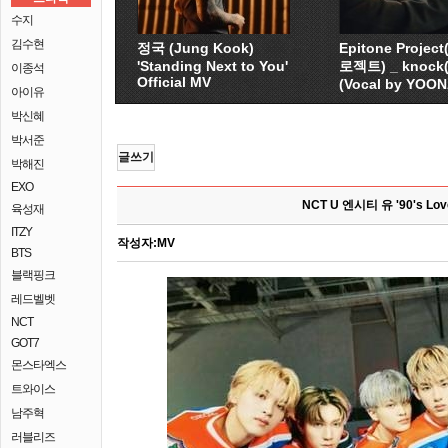
수지
김수현
정국 (Jung Kook)
Epitone Proje
'Standing Next to You'
로젝트) _ knock
이종석
Official MV
(Vocal by YOO
아이유
박신혜
박서준
글쓰기
박해진
EXO
NCT U 엔시티 유 '90's Lov
육성재
ITZY
작성자:
MV
BTS
블랙핑크
레드벨벳
NCT
GOT7
몬스타엑스
트와이스
남주혁
러블리즈