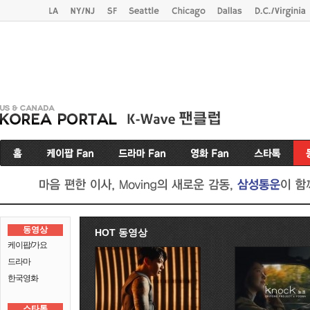
동영상
HOT 동영상
케이팝/가요
드라마
한국영화
스타톡