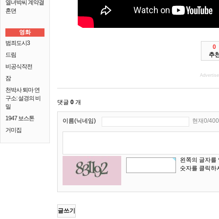
열녀박씨 계약결
혼뎐
영화
범죄도시3
0
드림
추
비공식작전
Advertis
잠
천박사 퇴마 연
구소: 설경의 비
댓글
0
개
밀
1947 보스톤
이름(닉네임)
현재0/400
거미집
왼쪽의 글자를
숫자를 클릭하
글쓰기