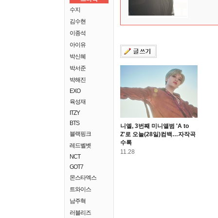
수지
김수현
이종석
아이유
박신혜
박서준
박해진
EXO
육성재
ITZY
BTS
니엘, 3번째 미니앨범 'A to
블랙핑크
Z'로 오늘(28일)컴백…자작곡
수록
레드벨벳
11.28
NCT
GOT7
몬스타엑스
트와이스
남주혁
러블리즈