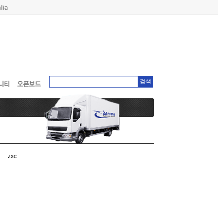
검색
zxc