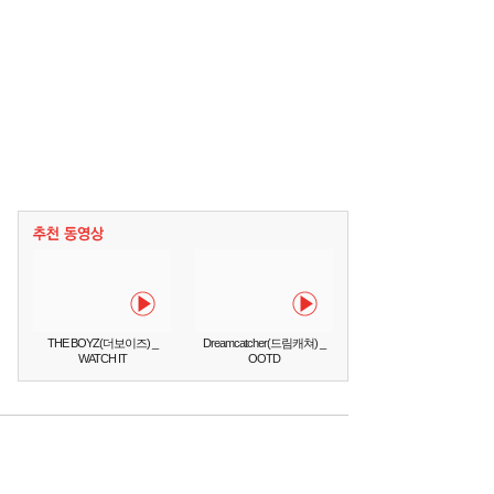
THE BOYZ(더보이즈) _
Dreamcatcher(드림캐쳐) _
WATCH IT
OOTD