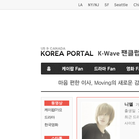
동영상
니엘
케이팝/가요
출생일
최근 드
드라마
사이트
한국영화
스타톡