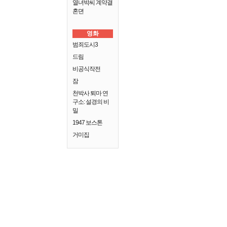
열녀박씨 계약결
혼뎐
영화
범죄도시3
드림
비공식작전
잠
천박사 퇴마 연
구소: 설경의 비
밀
1947 보스톤
거미집