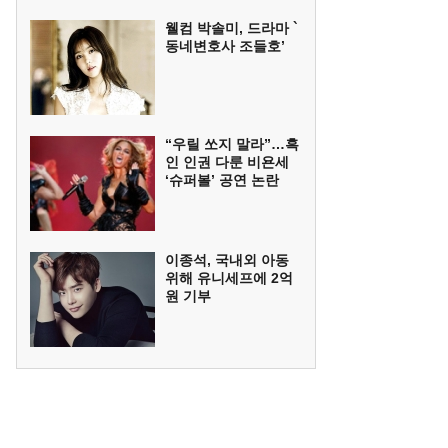
웰컴 박솔미, 드라마 `
동네변호사 조들호’
“우릴 쏘지 말라”…흑
인 인권 다룬 비욘세
‘슈퍼볼’ 공연 논란
이종석, 국내외 아동
위해 유니세프에 2억
원 기부