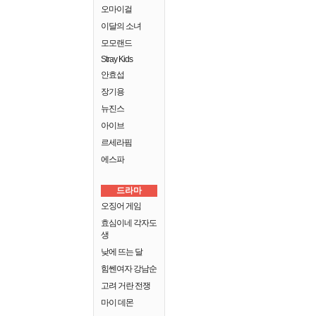
오마이걸
이달의 소녀
모모랜드
Stray Kids
안효섭
장기용
뉴진스
아이브
르세라핌
에스파
드라마
오징어 게임
효심이네 각자도
생
낮에 뜨는 달
힘쎈여자 강남순
고려 거란 전쟁
마이 데몬