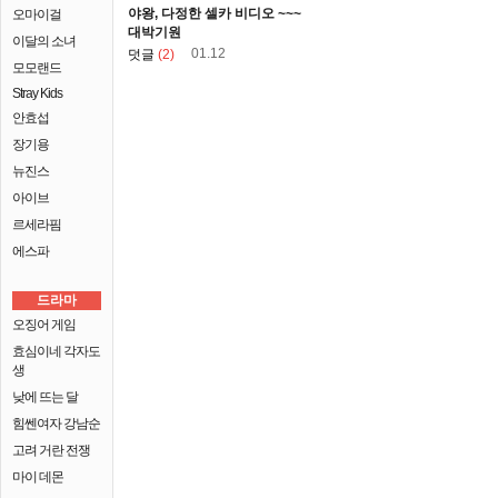
야왕, 다정한 셀카 비디오 ~~~
오마이걸
대박기원
이달의 소녀
01.12
덧글
(2)
모모랜드
Stray Kids
안효섭
장기용
뉴진스
아이브
르세라핌
에스파
드라마
오징어 게임
효심이네 각자도
생
낮에 뜨는 달
힘쎈여자 강남순
고려 거란 전쟁
마이 데몬