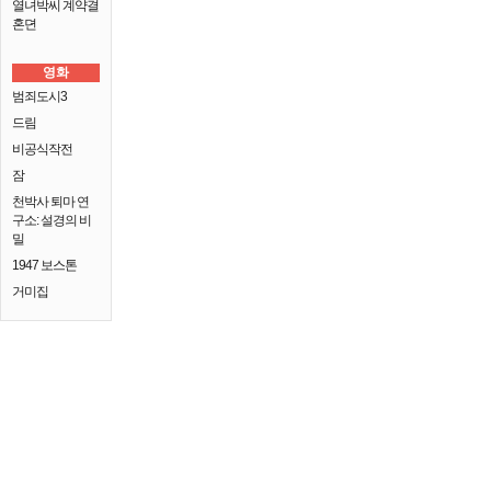
열녀박씨 계약결
혼뎐
영화
범죄도시3
드림
비공식작전
잠
천박사 퇴마 연
구소: 설경의 비
밀
1947 보스톤
거미집