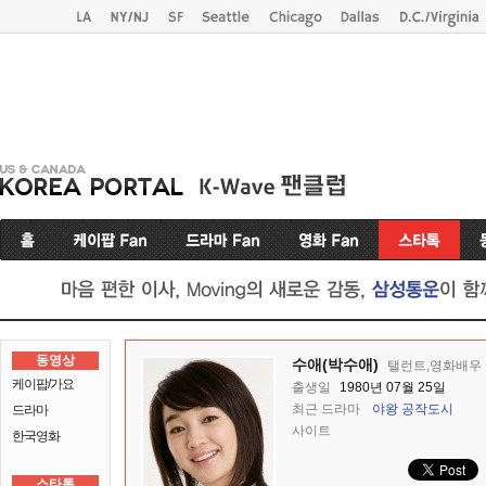
동영상
수애(박수애)
탤런트,영화배우
케이팝/가요
출생일
1980년 07월 25일
최근 드라마
야왕
공작도시
드라마
사이트
한국영화
스타톡