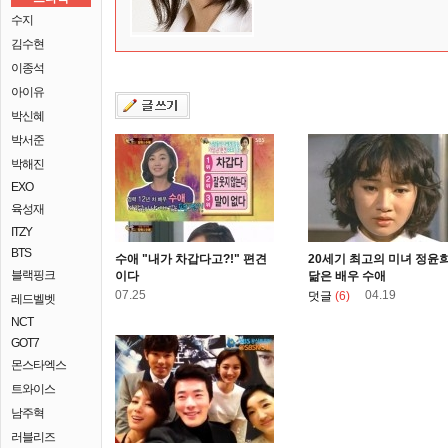
수지
김수현
이종석
아이유
박신혜
박서준
박해진
EXO
육성재
ITZY
BTS
수애 "내가 차갑다고?!" 편견
20세기 최고의 미녀 정윤
블랙핑크
이다
닮은 배우 수애
07.25
04.19
덧글
(6)
레드벨벳
NCT
GOT7
몬스타엑스
트와이스
남주혁
러블리즈