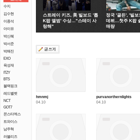
수지
김수현
스트레이 키즈, 美 빌보드 '톱
정국 '골든', '빌보드
K팝 앨범' 수상…"스테이 사
데뷔…첫주 K팝 
이종석
랑해"
매량
아이유
박신혜
박서준
박해진
EXO
육성재
ITZY
BTS
블랙핑크
레드벨벳
hmnmj
purvanorthernlights
NCT
04.10
04.10
GOT7
몬스타엑스
트와이스
남주혁
러블리즈