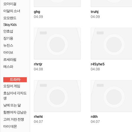
오마이걸
이달의 소녀
ghg
truhj
04.09
04.09
모모랜드
Stray Kids
안효섭
장기용
뉴진스
아이브
르세라핌
rhrtjr
r45yhe5
에스파
04.08
04.08
드라마
오징어 게임
효심이네 각자도
생
낮에 뜨는 달
힘쎈여자 강남순
rheht
rdth
고려 거란 전쟁
04.07
04.07
마이 데몬