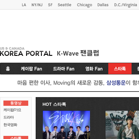
동영상
HOT 스타톡
케이팝/가요
드라마
한국영화
스타톡