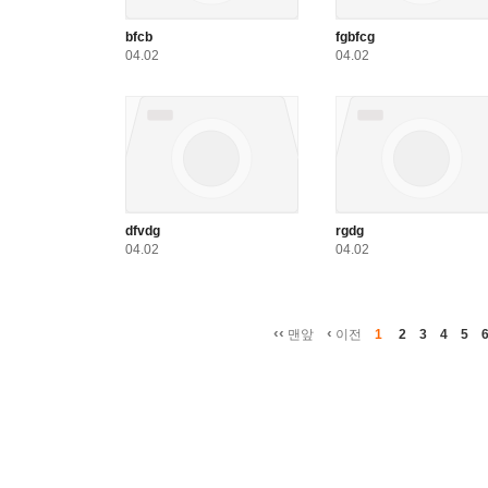
bfcb
fgbfcg
04.02
04.02
dfvdg
rgdg
04.02
04.02
‹‹
‹
맨앞
이전
1
2
3
4
5