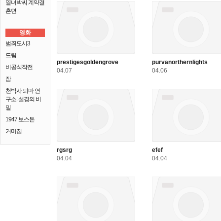
열녀박씨 계약결
혼뎐
영화
범죄도시3
드림
prestigesgoldengrove
purvanorthernlights
비공식작전
04.07
04.06
잠
천박사 퇴마 연
구소: 설경의 비
밀
1947 보스톤
거미집
rgsrg
efef
04.04
04.04