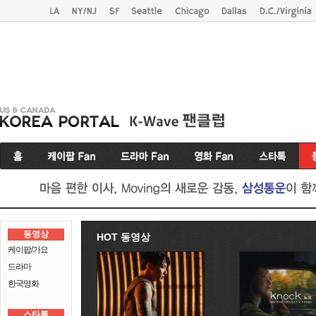
동영상
HOT 동영상
케이팝/가요
드라마
한국영화
스타톡