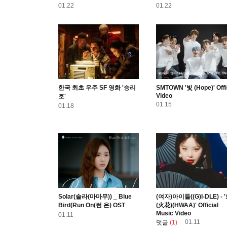
01.22
01.22
한국 최초 우주 SF 영화 '승리
SMTOWN '빛 (Hope)' Offi
Video
호'
01.15
01.18
Solar(솔라(마마무)) _ Blue
(여자)아이들((G)I-DLE) - 
Bird(Run On(런 온) OST
(火花)(HWAA)' Official
Music Video
01.11
01.11
덧글
(1)