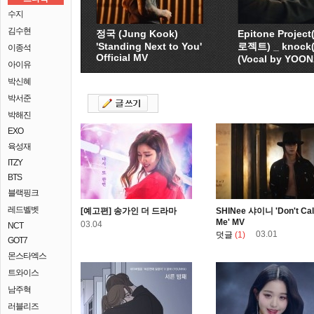
수지
김수현
정국 (Jung Kook)
Epitone Proje
'Standing Next to You'
로젝트) _ knock
이종석
Official MV
(Vocal by YOO
아이유
박신혜
박서준
박해진
EXO
육성재
ITZY
BTS
블랙핑크
레드벨벳
[예고편] 송가인 더 드라마
SHINee 샤이니 'Don't Cal
Me' MV
03.04
NCT
03.01
덧글
(1)
GOT7
몬스타엑스
트와이스
남주혁
러블리즈