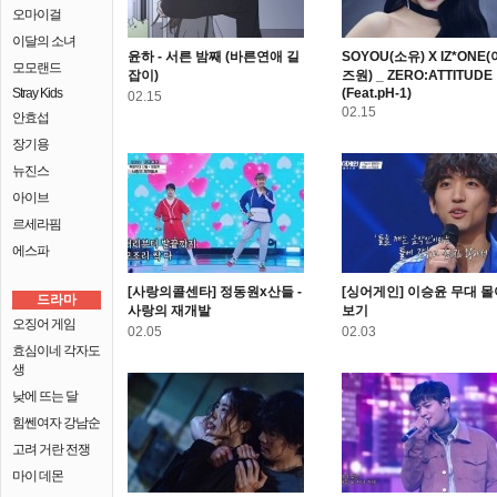
오마이걸
이달의 소녀
윤하 - 서른 밤째 (바른연애 길
SOYOU(소유) X IZ*ONE
모모랜드
잡이)
즈원) _ ZERO:ATTITUDE
Stray Kids
(Feat.pH-1)
02.15
02.15
안효섭
장기용
뉴진스
아이브
르세라핌
에스파
[사랑의콜센타] 정동원x산들 -
[싱어게인] 이승윤 무대 몰
드라마
사랑의 재개발
보기
오징어 게임
02.05
02.03
효심이네 각자도
생
낮에 뜨는 달
힘쎈여자 강남순
고려 거란 전쟁
마이 데몬