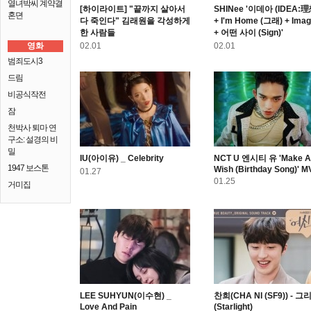
열녀박씨 계약결
[하이라이트] "끝까지 살아서
SHINee '이데아 (IDEA:理
혼뎐
다 죽인다" 김래원을 각성하게
+ I'm Home (그래) + Imag
한 사람들
+ 어떤 사이 (Sign)'
영화
02.01
02.01
범죄도시3
드림
비공식작전
잠
천박사 퇴마 연
구소: 설경의 비
밀
IU(아이유) _ Celebrity
NCT U 엔시티 유 'Make A
1947 보스톤
Wish (Birthday Song)' M
01.27
01.25
거미집
LEE SUHYUN(이수현) _
찬희(CHA NI (SF9)) - 그
Love And Pain
(Starlight)