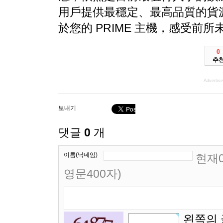
用戶提供最穩定、最高品質的貨
於您的 PRIME 主機，感受前
0
추
Advertis
보내기
댓글
0
개
이름(닉네임)
현재0
영문400자)
왼쪽의 