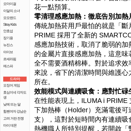
오마이걸
花一點預算。
이달의 소녀
零清理感應加熱：徹底告別加熱
모모랜드
傳統加熱菸用戶最怕的就是「斷片」
Stray Kids
안효섭
PRIME 採用了全新的 SMARTCOR
장기용
感應加熱技術，取消了脆弱的加熱片
뉴진스
아이브
的金屬片直接感應加熱，這意味
르세라핌
全不需要酒精棉棒。對於追求效
에스파
來說，省下的清潔時間與維護心力，
드라마
所在。
오징어 게임
效能模式與連續吸食：應對忙碌
효심이네 각자도
생
在性能表現上，ILUMA i PRI
낮에 뜨는 달
下加熱棒（Holder）充滿電後可
힘쎈여자 강남순
支），這對於短時間內有連續吸
고려 거란 전쟁
마이 데몬
熱機職人所特別提醒，若開啟「