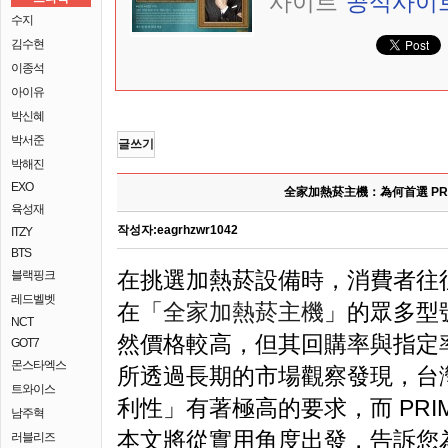
사이트
공식사이
수지
김수현
이종석
아이유
박신혜
박서준
글쓰기
박해진
EXO
全家加熱菸主機：為何首選 PRI
육성재
작성자:
eagrhzwr1042
ITZY
BTS
在挑選加熱菸設備時，消費者往
블랙핑크
레드벨벳
在「
全家加熱菸主機
」的眾多型號中，
NCT
然價格較高，但其回購率與指定
GOT7
몬스타엑스
所透過長期的市場觀察發現，台
트와이스
利性」有著極高的要求，而 PRI
남주혁
本文將從實用角度出發，告訴您
러블리즈