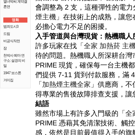
열녀박씨 계약결
會調整為 2 支，這種彈性的電
혼뎐
煙主機
」在技術上的成熟，讓您
영화
必擔心電力不足的困擾。
범죄도시3
드림
入手管道與台灣現貨：熱機職人
비공식작전
許多玩家在找「
全家 加熱菸 主
잠
待的問題。熱機職人所深耕台灣
천박사 퇴마 연
구소: 설경의 비
PRIME 現貨，確保每一台主
밀
1947 보스톤
們提供 7-11 貨到付款服務，滿
거미집
「
加熱煙主機全家
」供應商，不
得專業的售後故障排查支援，讓
結語
雖然市場上有許多入門級的「
全
PRIME 憑藉其免清潔技術、
感，依然是目前最值得入手的旗