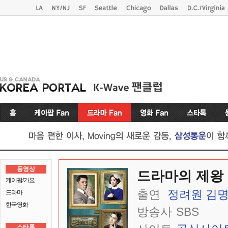
동영상
드라마의 제왕
케이팝/가요
출연
정려원
김
드라마
한국영화
방송사
SBS
스타톡