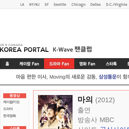
동영상
마의
(2012)
케이팝/가요
출연
드라마
한국영화
방송사
MBC
스타톡