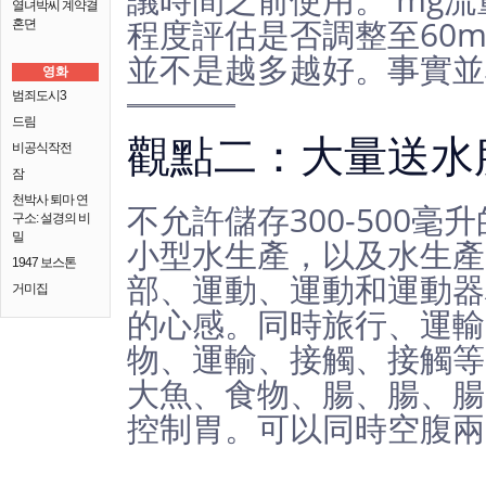
열녀박씨 계약결
程度評估是否調整至60
혼뎐
並不是越多越好。事實並
영화
범죄도시3
드림
觀點二：大量送水
비공식작전
잠
천박사 퇴마 연
不允許儲存300-500
구소: 설경의 비
밀
小型水生產，以及水生產
1947 보스톤
部、運動、運動和運動器
거미집
的心感。同時旅行、運輸
物、運輸、接觸、接觸等
大魚、食物、腸、腸、腸
控制胃。可以同時空腹兩