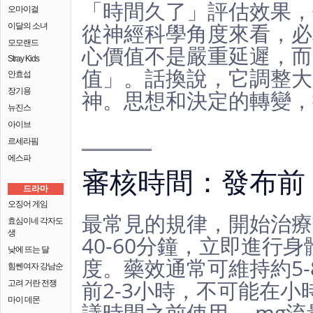
「時間久了」評估效果，
오마이걸
從神經科學角度來看，必
이달의 소녀
모모랜드
心價值不是嚴重延遲，而
Stray Kids
值」。話換說，它調整大
안효섭
神。思想和決定的轉變，
장기용
뉴진스
아이브
르세라핌
에스파
審核時間：發布前 4
드라마
오징어 게임
最常見的規律，開始治療前
효심이네 각자도
생
40-60分鐘，立即進行身
낮에 뜨는 달
度。藥效通常可維持約5
힘쎈여자 강남순
前2-3小時，不可能在
고려 거란 전쟁
마이 데몬
議時間之前使用。 mg