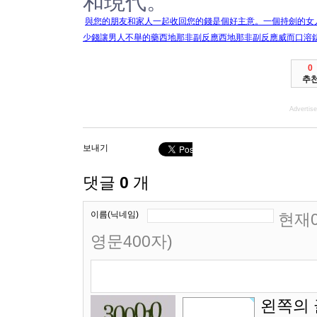
和現代。
與您的朋友和家人一起收回您的
錢
是個好
主意。一個
持劍
的女
少錢讓
男人
不舉的藥西地那非
副
反應
西地那非副
反應
威而口溶
0
추
Advertis
보내기
댓글
0
개
이름(닉네임)
현재0
영문400자)
왼쪽의 