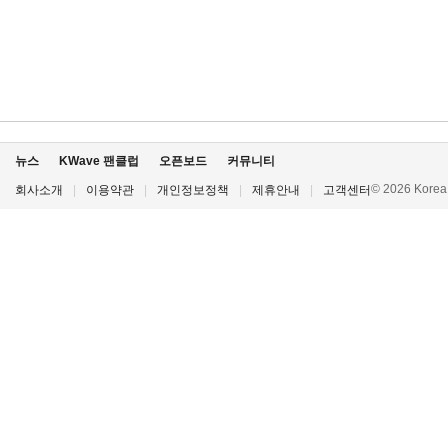
뉴스
KWave 팬클럽
오픈보드
커뮤니티
© 2026 Korea P
회사소개
|
이용약관
|
개인정보정책
|
제휴안내
|
고객센터