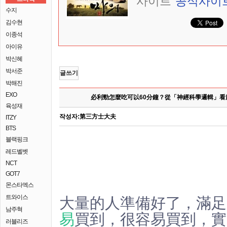
사이트
공식사이
수지
김수현
이종석
아이유
박신혜
박서준
글쓰기
박해진
EXO
必利勁怎麼吃可以60分鐘？從「神經科學邏輯」
육성재
작성자:
第三方士大夫
ITZY
BTS
블랙핑크
레드벨벳
NCT
GOT7
몬스타엑스
大量的人準備好了，滿足
트와이스
남주혁
易
買到，很容易買到，實
러블리즈