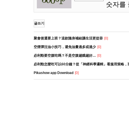
숫자를
글쓰기
聚會後還要上班？這款隨身補給讓生活更從容
[0]
空煙彈注油小技巧，避免油量過多或過少
[0]
必利勁要空腹吃嗎？不是空腹越餓越好…
[0]
必利勁怎麼吃可以60分鐘？從「神經科學邏輯」看服用策略，
Pikashow app Download
[0]