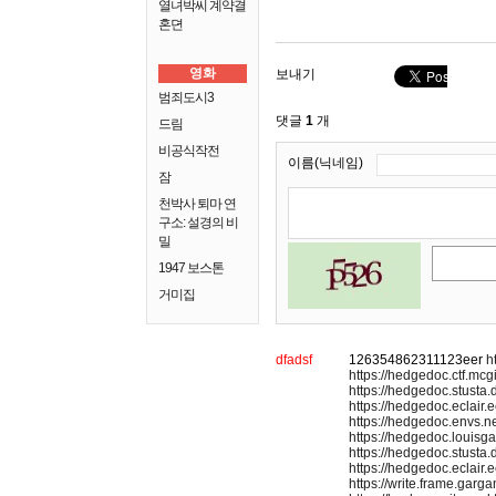
열녀박씨 계약결
혼뎐
영화
보내기
범죄도시3
댓글
1
개
드림
비공식작전
이름(닉네임)
잠
천박사 퇴마 연
구소: 설경의 비
밀
1947 보스톤
거미집
dfadsf
126354862311123eer
h
https://hedgedoc.ctf.mcg
https://hedgedoc.stusta.d
https://hedgedoc.eclair.
https://hedgedoc.envs.
https://hedgedoc.louisga
https://hedgedoc.stusta
https://hedgedoc.eclair.ec
https://write.frame.garg