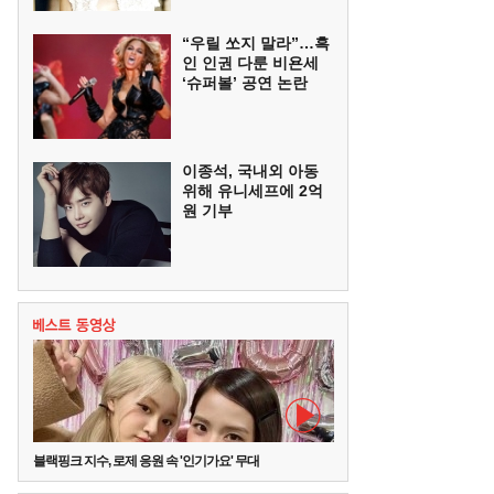
“우릴 쏘지 말라”…흑
인 인권 다룬 비욘세
‘슈퍼볼’ 공연 논란
이종석, 국내외 아동
위해 유니세프에 2억
원 기부
블랙핑크 지수, 로제 응원 속 '인기가요' 무대