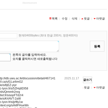
Advertisement
목록
수정
삭제
윗글
아랫글
|
|
|
|
현재0/400bytes (최대 한글 200자, 영문400자)
등록
왼쪽의 글자를 입력하세요.
숫자를 클릭하시면 새로출력됩니다
ttp://idb.uwu.ac.lk/discussion/detail/467141
2025.11.17
글쓰기
ill.ca/s/I1La4imG2
e/s/8jEZ-yiyr
목록
수정
삭제
윗글
아랫글
|
|
|
|
ec-lyon.fr/s/5ZHq8DI58
net/s/Qrmmh2nrg
llet.fr/s/aspFTd2r4
.de/s/K4AVT-2aW
-lyon.fr/s/jjrftIy1w
antext.org/s/rkIlFHueWx