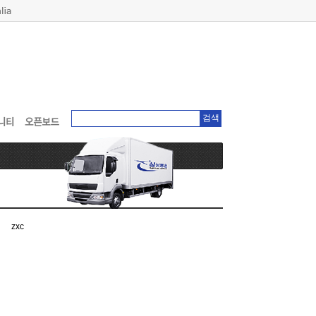
검색
zxc