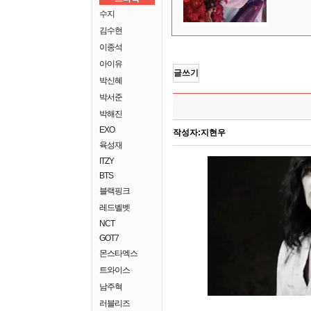
수지
김수현
이종석
아이유
글쓰기
박신혜
박서준
박해진
EXO
작성자:
지현우
육성재
ITZY
BTS
블랙핑크
레드벨벳
NCT
GOT7
몬스타엑스
트와이스
남주혁
러블리즈