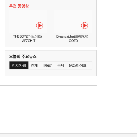
THE BOYZ(더보이즈) _
Dreamcatcher(드림캐쳐) _
WATCH IT
OOTD
정치/사회
경제
IT/Tech
국제
문화/라이프