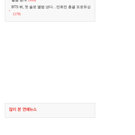
필름 공개
(439)
BTS 뷔, 첫 솔로 앨범 낸다…민희진 총괄 프로듀싱
(179)