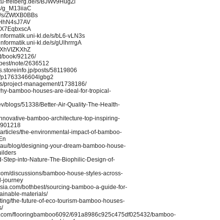
.tu-freiberg.de/s/BJWv9HugZl
/s/g_M13iiaC
rg/s/ZWtXB0BBs
/s/HhN4sJ7AV
s/X7EqbxscA
.informatik.uni-kl.de/s/bL6-vLN3s
informatik.uni-kl.de/s/gUlhrrrgA
/s/XhVIZKXhZ
t/book/92126/
hbest/note/2636512
s.storeinfo.jp/posts/58119806
st/p1763346604lgbg2
ums/project-management/1738186/
hy-bamboo-houses-are-ideal-for-tropical-
ev/blogs/51338/Better-Air-Quality-The-Health-
n/innovative-bamboo-architecture-top-inspiring-
a-901218
/articles/the-environmental-impact-of-bamboo-
En
.au/blog/designing-your-dream-bamboo-house-
uilders
d-Step-into-Nature-The-Biophilic-Design-of-
.com/discussions/bamboo-house-styles-across-
l-journey
sia.com/bothbest/sourcing-bamboo-a-guide-for-
tainable-materials/
sting/the-future-of-eco-tourism-bamboo-houses-
s/
a.com/flooringbamboo6092/691a8986c925c475df025432/bamboo-