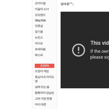
오마이걸
엄태웅^^;;
이달의 소녀
모모랜드
Stray Kids
안효섭
장기용
뉴진스
아이브
르세라핌
에스파
드라마
오징어 게임
효심이네 각자도
생
낮에 뜨는 달
힘쎈여자 강남순
고려 거란 전쟁
마이 데몬