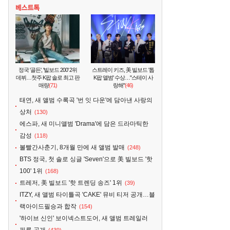
정국 '골든', '빌보드 200' 2위
스트레이 키즈, 美 빌보드 '톱
데뷔…첫주 K팝 솔로 최고 판
K팝 앨범' 수상…"스테이 사
매량
(71)
랑해"
(46)
태연, 새 앨범 수록곡 '번 잇 다운'에 담아낸 사랑의
상처
(130)
에스파, 새 미니앨범 'Drama'에 담은 드라마틱한
감성
(118)
볼빨간사춘기, 8개월 만에 새 앨범 발매
(248)
BTS 정국, 첫 솔로 싱글 'Seven'으로 美 빌보드 '핫
100' 1위
(168)
트레저, 美 빌보드 '핫 트렌딩 송즈' 1위
(39)
ITZY, 새 앨범 타이틀곡 'CAKE' 뮤비 티저 공개…블
랙아이드필승과 합작
(154)
'하이브 신인' 보이넥스트도어, 새 앨범 트레일러