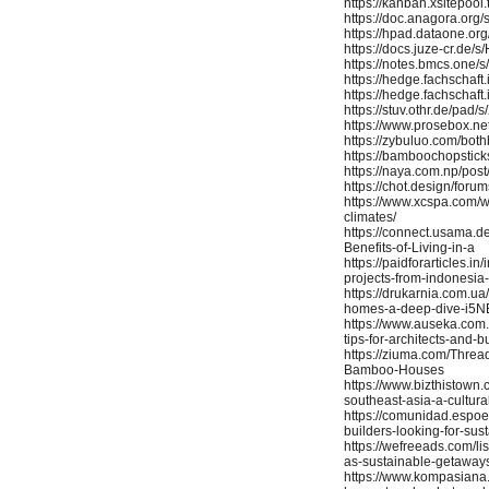
https://kanban.xsitepool
https://doc.anagora.org
https://hpad.dataone.o
https://docs.juze-cr.de
https://notes.bmcs.one/
https://hedge.fachschaft
https://hedge.fachschaft.
https://stuv.othr.de/pad
https://www.prosebox.ne
https://zybuluo.com/bot
https://bamboochopstick
https://naya.com.np/po
https://chot.design/for
https://www.xcspa.com/w
climates/
https://connect.usama.d
Benefits-of-Living-in-a
https://paidforarticles.i
projects-from-indonesi
https://drukarnia.com.ua
homes-a-deep-dive-i5N
https://www.auseka.com
tips-for-architects-and-b
https://ziuma.com/Threa
Bamboo-Houses
https://www.bizthistown
southeast-asia-a-cultura
https://comunidad.espoe
builders-looking-for-sus
https://wefreeads.com/li
as-sustainable-getaway
https://www.kompasian