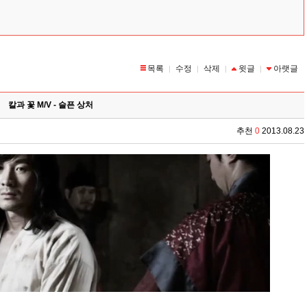
목록
수정
삭제
윗글
아랫글
|
|
|
|
칼과 꽃 M/V - 슬픈 상처
추천
0
2013.08.23