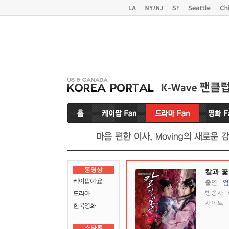
동영상
칼과 꽃
케이팝/가요
출연
엄
방송사
드라마
사이트
한국영화
스타톡