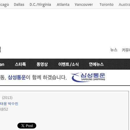
(2013)
태웅
박수진
KBS2