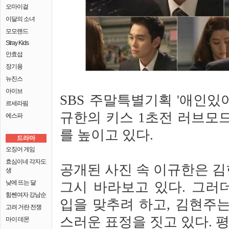
오마이걸
이달의 소녀
모모랜드
Stray Kids
안효섭
장기용
뉴진스
아이브
SBS 주말특별기획 '애인있
르세라핌
규한의 키스 1초전 러브모
에스파
를 높이고 있다.
드라마
오징어 게임
효심이네 각자도
공개된 사진 속 이규한은 
생
낮에 뜨는 달
그시 바라보고 있다. 그러
힘쎈여자 강남순
입을 맞추려 하고, 김현주
고려 거란 전쟁
스러운 표정을 짓고 있다.
마이 데몬