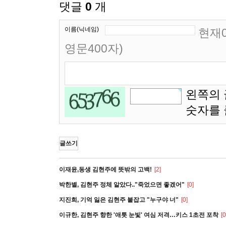
댓글
0
개
이름(닉네임)
현재0
영문400자)
왼쪽의 
숫자를
글쓰기
이재윤,동생 김현주에 뜻밖의 고백!
[2]
박한별, 김현주 정체 알았다.."죽었으면 좋겠어"
[0]
지진희, 기억 잃은 김현주 붙잡고 "누구야 너"
[0]
이규한, 김현주 향한 '애틋 눈빛' 여심 저격…키스 1초전 포착
[0