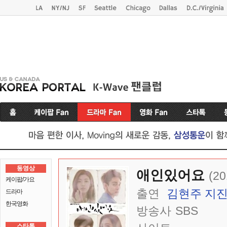
동영상
애인있어요
(20
케이팝/가요
출연
김현주
지
드라마
한국영화
방송사
SBS
스타톡