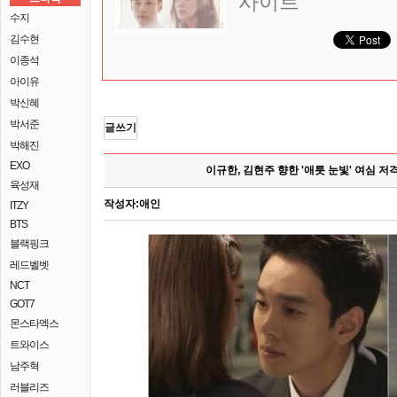
사이트
수지
김수현
이종석
아이유
박신혜
박서준
글쓰기
박해진
EXO
이규한, 김현주 향한 '애틋 눈빛' 여심 
육성재
작성자:
애인
ITZY
BTS
블랙핑크
레드벨벳
NCT
GOT7
몬스타엑스
트와이스
남주혁
러블리즈