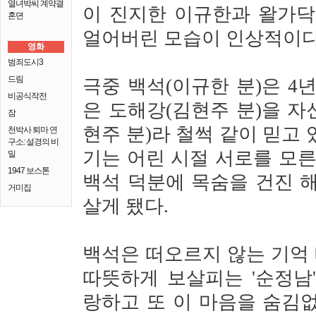
열녀박씨 계약결
이 진지한 이규한과 왈가닥
혼뎐
얼어버린 모습이 인상적이
영화
범죄도시3
드림
극중 백석(이규한 분)은 4
비공식작전
은 도해강(김현주 분)을 
잠
현주 분)라 철썩 같이 믿고
천박사 퇴마 연
구소: 설경의 비
기는 어린 시절 서로를 모른
밀
1947 보스톤
백석 덕분에 목숨을 건진 
거미집
살게 됐다.
백석은 떠오르지 않는 기억
따뜻하게 보살피는 '순정남
랑하고 또 이 마음을 숨김