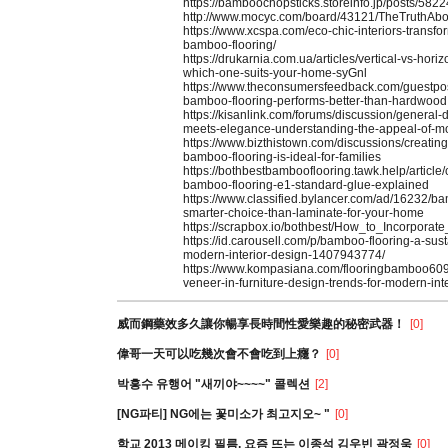
https://bamboochopsticks.storeinfo.jp/posts/582
http://www.mocyc.com/board/43121/TheTruthAb
https://www.xcspa.com/eco-chic-interiors-transfo
bamboo-flooring/
https://drukarnia.com.ua/articles/vertical-vs-hori
which-one-suits-your-home-syGnl
https://www.theconsumersfeedback.com/guestpo
bamboo-flooring-performs-better-than-hardwood
https://kisanlink.com/forums/discussion/general-d
meets-elegance-understanding-the-appeal-of-
https://www.bizthistown.com/discussions/creati
bamboo-flooring-is-ideal-for-families
https://bothbestbambooflooring.tawk.help/article/
bamboo-flooring-e1-standard-glue-explained
https://www.classified.bylancer.com/ad/16232/ba
smarter-choice-than-laminate-for-your-home
https://scrapbox.io/bothbest/How_to_Incorpor
https://id.carousell.com/p/bamboo-flooring-a-sust
modern-interior-design-1407943774/
https://www.kompasiana.com/flooringbamboo
veneer-in-furniture-design-trends-for-modern-inte
威而鋼藥效多久讓你暢享長時間性愛樂趣的秘密武器！
[0]
偉哥一天可以吃幾次會不會吃到上癮？
[0]
박흥수 유행어 "새끼야~~~~" 콜렉션
[2]
[NG파티] NG에는 꽃미소가 최고지오~ "
[0]
학교 2013 메이킹 필름, 요즘 뜨는 이종석 김우빈 곽정욱
[0]