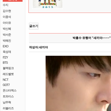
수지
김수현
이종석
아이유
글쓰기
박신혜
박서준
박흥수 유행어 "새끼야~~~~
박해진
EXO
작성자:
새끼야
육성재
ITZY
BTS
블랙핑크
레드벨벳
NCT
GOT7
몬스타엑스
트와이스
남주혁
러블리즈