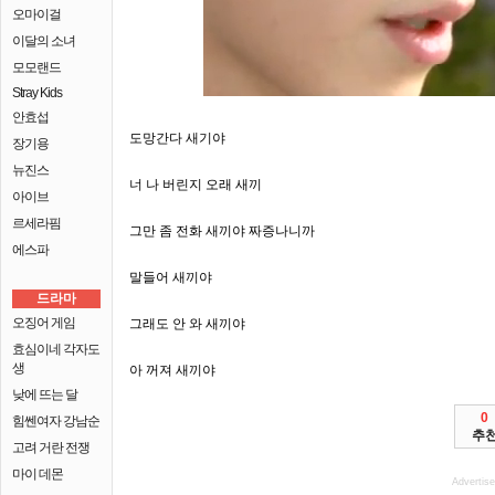
오마이걸
이달의 소녀
모모랜드
Stray Kids
안효섭
도망간다 새기야
장기용
뉴진스
너 나 버린지 오래 새끼
아이브
르세라핌
그만 좀 전화 새끼야 짜증나니까
에스파
말들어 새끼야
드라마
오징어 게임
그래도 안 와 새끼야
효심이네 각자도
생
아 꺼져 새끼야
낮에 뜨는 달
0
힘쎈여자 강남순
추
고려 거란 전쟁
마이 데몬
Advertis