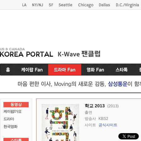
동영상
학교 2013
(2013)
케이팝/가요
출연
방송사
KBS2
드라마
사이트
공식사이트
한국영화
스타톡