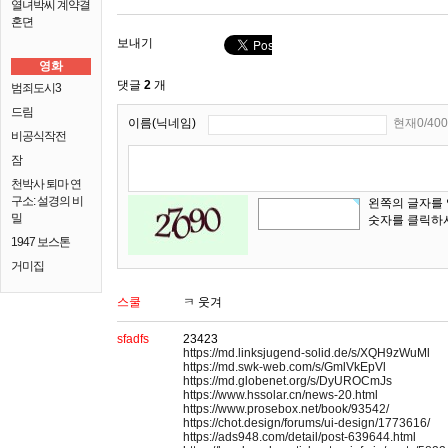
열녀박씨 계약결
혼뎐
보내기
영화
댓글
2
개
범죄도시3
드림
이름(닉네임)
현재0/400
비공식작전
잠
천박사 퇴마 연
구소: 설경의 비
왼쪽의 글자를
밀
숫자를 클릭하
1947 보스톤
거미집
스쿨
ㅋ 웃겨
sfadfs
23423
https://md.linksjugend-solid.de/s/XQH9zWuMl
https://md.swk-web.com/s/GmlVkEpVl
https://md.globenet.org/s/DyUROCmJs
https://www.hssolar.cn/news-20.html
https://www.prosebox.net/book/93542/
https://chot.design/forums/ui-design/1773616/
https://ads948.com/detail/post-639644.html