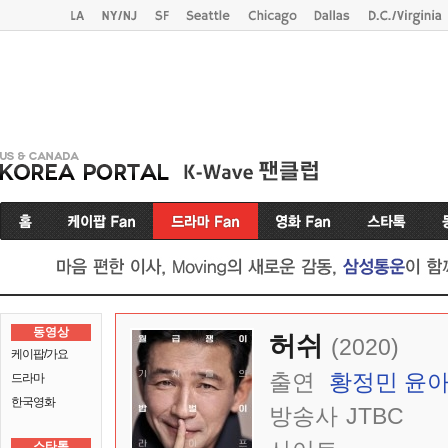
동영상
허쉬
(2020)
케이팝/가요
출연
황정민
윤
드라마
한국영화
방송사
JTBC
스타톡