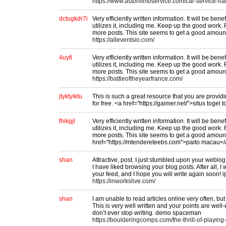
https://www.astonlimoservice.com/car-service-ha
dctugkdr7i
Very efficiently written information. It will be ben
utilizes it, including me. Keep up the good work. F
more posts. This site seems to get a good amount o
https://alleventsio.com/
4uyfi
Very efficiently written information. It will be ben
utilizes it, including me. Keep up the good work. F
more posts. This site seems to get a good amount 
https://battleoftheyearfrance.com/
jtyktyiktu
This is such a great resource that you are provid
for free. <a href="https://gaimer.net/">situs togel 
fhikgjl
Very efficiently written information. It will be ben
utilizes it, including me. Keep up the good work. F
more posts. This site seems to get a good amount 
href="https://mtendereteebs.com">paito macau<
shan
Attractive, post. I just stumbled upon your weblo
I have liked browsing your blog posts. After all, I 
your feed, and I hope you will write again soon! i
https://inworkslive.com/
shan
I am unable to read articles online very often, but 
This is very well written and your points are wel
don’t ever stop writing. demo spaceman
https://boulderingcomps.com/the-thrill-of-playing-