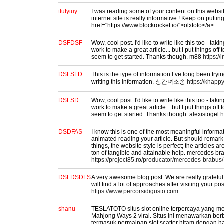
tfutyiuy
I was reading some of your content on this websit
internet site is really informative ! Keep on puttin
href="https://www.blockrocket.io/">olxtoto</a>
DSFDSF
Wow, cool post. I'd like to write like this too - tak
work to make a great article... but I put things of
seem to get started. Thanks though. m88
https:/
DSFSFD
This is the type of information I’ve long been tryin
writing this information. 상간녀소송
https://khapp
DSFSD
Wow, cool post. I'd like to write like this too - tak
work to make a great article... but I put things of
seem to get started. Thanks though. alexistogel
h
DSDFAS
I know this is one of the most meaningful informat
animated reading your article. But should remar
things, the website style is perfect; the articles a
ton of tangible and attainable help. mercedes br
https://project85.ro/producator/mercedes-brabus/
DSFDSDFS
A very awesome blog post. We are really grateful 
will find a lot of approaches after visiting your p
https://www.percorsidigusto.com
shanu
TESLATOTO situs slot online terpercaya yang m
Mahjong Ways 2 viral. Situs ini menawarkan be
termasuk permainan slot scatter hitam dengan 