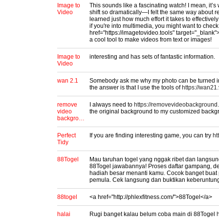
Image to
This sounds like a fascinating watch! I mean, it’
Video
shift so dramatically—I felt the same way about
learned just how much effort it takes to effectively
if you're into multimedia, you might want to check
href="https://imagetovideo.tools" target="_blank"
a cool tool to make videos from text or images!
Image to
interesting and has sets of fantastic information.
Video
wan 2.1
Somebody ask me why my photo can be turned int
the answer is that I use the tools of
https://wan21.
remove
I always need to
https://removevideobackground
video
the original background to my customized backg
backgro…
Perfect
If you are finding interesting game, you can try
ht
Tidy
88Togel
Mau taruhan togel yang nggak ribet dan langsun
88Togel jawabannya! Proses daftar gampang, depo
hadiah besar menanti kamu. Cocok banget buat
pemula. Cek langsung dan buktikan keberuntung
88togel
<a href="http://phlexfitness.com/">88Togel</a>
halai
Rugi banget kalau belum coba main di 88Togel