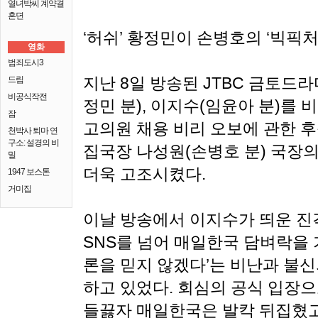
열녀박씨 계약결
혼뎐
‘허쉬’ 황정민이 손병호의 ‘빅픽처
영화
범죄도시3
지난 8일 방송된 JTBC 금토드라
드림
비공식작전
정민 분), 이지수(임윤아 분)를 비롯
잠
고의원 채용 비리 오보에 관한 후
천박사 퇴마 연
구소: 설경의 비
집국장 나성원(손병호 분) 국장
밀
더욱 고조시켰다.
1947 보스톤
거미집
이날 방송에서 이지수가 띄운 진
SNS를 넘어 매일한국 담벼락을 
론을 믿지 않겠다’는 비난과 불
하고 있었다. 회심의 공식 입장
들끓자 매일한국은 발칵 뒤집혔고,