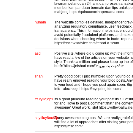
layanan pelanggan 24 jam, dan proses transaksi
memberikan panduan bermain dan tips untuk pem
mahjong
https://quinuacocinaperuana.com/
hunain
The website compiles detailed, independent rev
analyzing regulatory compliance, user feedback,
transparency. This information helps traders quickl
avoid potentially fraudulent platforms, and make
decisions when choosing where to trade. report 
https://reviewsadvice.com/report-a-scam
asd
Positive site, where did u come up with the inform
have read a few of the articles on your website no
style. Thanks a million and please keep up the ef
href="https://jetshart.com/">جت بت ورود</a>
shan
Pretty good post. I just stumbled upon your blog 
have really enjoyed reading your blog posts. Any 
to your feed and I hope you post again soon. Big 
info. alexistogel
https://myspringtide.com/
frtutyiio;op'/
Its a great pleasure reading your post.Its full of i
for and I love to post a comment that "The content
awesome" Great work. slot
https://volleyballwale
seytfiuy8ou9i[o
A very awesome blog post. We are really grateful 
will find a lot of approaches after visiting your p
https://sjmsc.com/