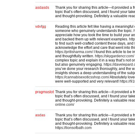
asdasds
Thank you for sharing this article—it provided a 
topic that’s often discussed, and I found your tak
and thought-provoking. Definitely a valuable rea
vdvfgg
Reading this article felt like having a meaningful
someone who genuinely understands the topic.
appreciate how you took the time to build your a
and backed them up with relevant examples.
htt
to find such well-crafted content these days, and 
acknowledge the effort and care that went into thi
https://pritisharma.com/
I found this article to be 
and thoughtfully written.
https://skygardencr.com/
complex topic and explain it in a way that’s not 
but also genuinely engaging.
https://davelepard
you’ve done your research thoroughly, and the 
insights shows a deep understanding of the subje
https://cannabisexoticsshop.com/
Absolutely love
were well-supported and very relevant!
https://9
pragmaslot
Thank you for sharing this article—it provided a 
topic that’s often discussed, and I found your tak
and thought-provoking. Definitely a valuable rea
online.com/
asdas
Thank you for sharing this article—it provided a 
topic that’s often discussed, and I found your tak
and thought-provoking. Definitely a valuable rea
https://lionsofbath.com