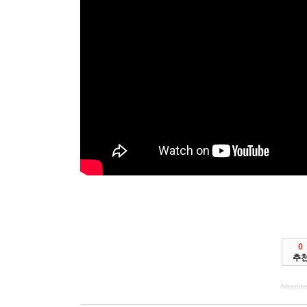
0
추
Advertis