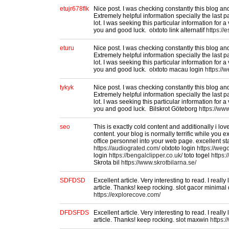
etujr678flk
Nice post. I was checking constantly this blog a
Extremely helpful information specially the last par
lot. I was seeking this particular information for 
you and good luck. olxtoto link alternatif
https://
eturu
Nice post. I was checking constantly this blog a
Extremely helpful information specially the last par
lot. I was seeking this particular information for 
you and good luck. olxtoto macau login
https://
tykyk
Nice post. I was checking constantly this blog a
Extremely helpful information specially the last par
lot. I was seeking this particular information for 
you and good luck. Bilskrot Göteborg
https://www
seo
This is exactly cold content and additionally i lo
content. your blog is normally terrific while you 
office personnel into your web page. excellent sta
https://audiograted.com/
olxtoto login
https://weg
login
https://bengalclipper.co.uk/
toto togel
https:
Skrota bil
https://www.skrotbilarna.se/
SDFDSD
Excellent article. Very interesting to read. I reall
article. Thanks! keep rocking. slot gacor minimal
https://explorecove.com/
DFDSFDS
Excellent article. Very interesting to read. I reall
article. Thanks! keep rocking. slot maxwin
https: