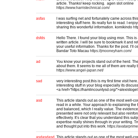
article. Thanks! keep rocking. agen slot online
https://www.harristechnical.com/
asfas
I was surfing net and fortunately came across thi
interesting stuff here. Its really fun to read. I enjo
sharing this wonderful information. komikindo
ht
dsfds
Hello There. I found your blog using msn. This is
written article. I will be sure to bookmark it and r
your useful information. Thanks for the post. I’ll 
Bandar Toto Macau
https://jmooneyham.com/
ad
You know your projects stand out of the herd. Th
about them. It seems to me all of them are really bri
https://www.angel-japan.net/
sad
very interesting post.this is my first time visit he
interesting stuff in your blog especially its discus
<a href="https://hamlincountysd.org/">alexistoge
asd
This article stands out as one of the most well-co
read in a while. Your approach to explaining the
and balanced, which I really value. The eviden
presented were not only relevant but also reinf
effectively. It’s clear that you understand this sub
expertise really shines through in your writing. T
and thought put into this work.
https://avatarprime
asdasdasd
This article stands out as one of the most well-co