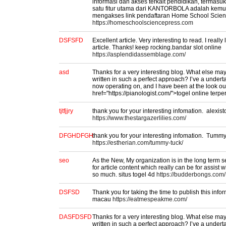
informasi dan akses terkait pendidikan, termas
satu fitur utama dari KANTORBOLA adalah kem
mengakses link pendaftaran Home School Scienc
https://homeschoolsciencepress.com
DSFSFD
Excellent article. Very interesting to read. I reall
article. Thanks! keep rocking.bandar slot online
https://asplendidassemblage.com/
asd
Thanks for a very interesting blog. What else may I
written in such a perfect approach? I’ve a undert
now operating on, and I have been at the look out
href="https://pianologist.com/">togel online terp
tjtfjjry
thank you for your interesting infomation. alexist
https://www.thestargazerlilies.com/
DFGHDFGH
thank you for your interesting infomation. Tumm
https://estherian.com/tummy-tuck/
seo
As the New, My organization is in the long term 
for article content which really can be for assist 
so much. situs togel 4d
https://budderbongs.com/
DSFSD
Thank you for taking the time to publish this infor
macau
https://eatmespeakme.com/
DASFDSFD
Thanks for a very interesting blog. What else may I
written in such a perfect approach? I’ve a undert