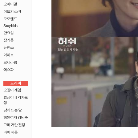
오마이걸
이달의 소녀
모모랜드
Stray Kids
안효섭
장기용
뉴진스
아이브
르세라핌
에스파
드라마
오징어 게임
효심이네 각자도
생
낮에 뜨는 달
힘쎈여자 강남순
고려 거란 전쟁
마이 데몬