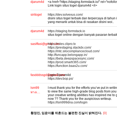
djarum4d
<a href="https://staging.formstack.io/" rel="nof
Link login situs togel djarum4d </i>
siritogel
https://dev.solvexus.com/
disini situs togel terbaik dan terpercaya di tahun
yang menarik untuk bisa di rasakan disini woi..
djarum4d
https://staging.formstack.io
situs togel online dengan banyak pasaran terba
sasiffasi@gmail.com
https://roles.clipro.tv
https://prestaging.stackdx.com/
https://mtc.silocompliancecloud.com/
http://funcapp.belongapp.in/
https://beta.deepspacesync.com/
https://prod.smartr365.com/
https://function.baas2u.com/
fasdddssgd@gmail.com
Login Djarum4d
https://dev.bop.ps/
lsm99
I must thank you for the efforts you’ve put in writi
to view the same high-grade blog posts from you la
ทางเ…
your creative writing abilities has inspired me to
now ?? Thank you for the auspicious writeup.
https://lsm999dna.com/login
황정민, 임윤아를 뒤흔드는 불편한 진실이 밝혀진다.
[0]