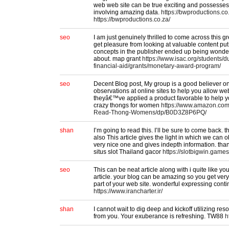
web web site can be true exciting and possesses
involving amazing data.
https://bwproductions.co
https://bwproductions.co.za/
seo
I am just genuinely thrilled to come across this g
get pleasure from looking at valuable content pu
concepts in the publisher ended up being wonderf
about. map grant
https://www.isac.org/students/d
financial-aid/grants/monetary-award-program/
seo
Decent Blog post, My group is a good believer o
observations at online sites to help you allow w
theyâ€™ve applied a product favorable to help y
crazy thongs for women
https://www.amazon.com
Read-Thong-Womens/dp/B0D3Z8P6PQ/
shan
I’m going to read this. I’ll be sure to come back. 
also This article gives the light in which we can ob
very nice one and gives indepth information. thanks
situs slot Thailand gacor
https://slotbigwin.games
seo
This can be neat article along with i quite like you
article. your blog can be amazing so you get ver
part of your web site. wonderful expressing con
https://www.irancharter.ir/
shan
I cannot wait to dig deep and kickoff utilizing res
from you. Your exuberance is refreshing. TW88
h