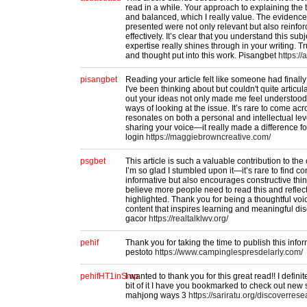
read in a while. Your approach to explaining the
and balanced, which I really value. The eviden
presented were not only relevant but also reinf
effectively. It’s clear that you understand this sub
expertise really shines through in your writing. T
and thought put into this work. Pisangbet
https://
pisangbet
Reading your article felt like someone had finally
I've been thinking about but couldn't quite articu
out your ideas not only made me feel understoo
ways of looking at the issue. It’s rare to come ac
resonates on both a personal and intellectual lev
sharing your voice—it really made a difference f
login
https://maggiebrowncreative.com/
psgbet
This article is such a valuable contribution to the
I’m so glad I stumbled upon it—it’s rare to find con
informative but also encourages constructive thin
believe more people need to read this and reflec
highlighted. Thank you for being a thoughtful voi
content that inspires learning and meaningful dis
gacor
https://realtalklwv.org/
pehif
Thank you for taking the time to publish this infor
pestoto
https://www.campinglespresdelarly.com/
pehifHT1inSmp
I wanted to thank you for this great read!! I definit
bit of it I have you bookmarked to check out new s
mahjong ways 3
https://sariratu.org/discoverres