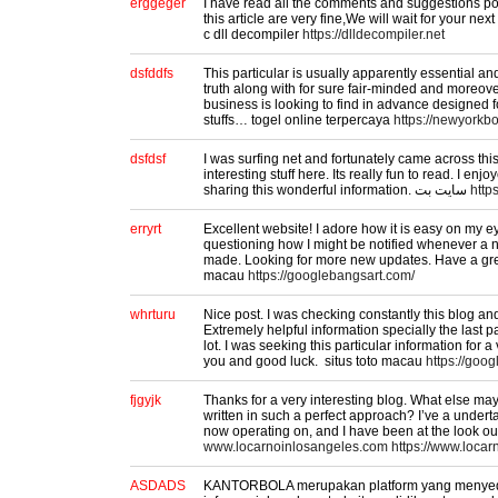
erggeger
I have read all the comments and suggestions post
this article are very fine,We will wait for your nex
c dll decompiler
https://dlldecompiler.net
dsfddfs
This particular is usually apparently essential 
truth along with for sure fair-minded and moreov
business is looking to find in advance designed fo
stuffs… togel online terpercaya
https://newyork
dsfdsf
I was surfing net and fortunately came across thi
interesting stuff here. Its really fun to read. I enjo
sharing this wonderful information. سایت بت
http
erryrt
Excellent website! I adore how it is easy on my eye
questioning how I might be notified whenever a
made. Looking for more new updates. Have a grea
macau
https://googlebangsart.com/
whrturu
Nice post. I was checking constantly this blog a
Extremely helpful information specially the last par
lot. I was seeking this particular information for 
you and good luck. situs toto macau
https://goo
fjgyjk
Thanks for a very interesting blog. What else may I
written in such a perfect approach? I’ve a undert
now operating on, and I have been at the look out
www.locarnoinlosangeles.com
https://www.loca
ASDADS
KANTORBOLA merupakan platform yang menyed