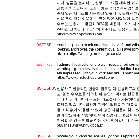
니다. 상품을 결제하고, 일정 수수료를 제외한 뒤
금융 서비스입니다. 도프티켓은 정식등록사업자로
즉시 입금 서비스를 제공하고 있습니다. 급하게 현
신용 조회 없이 이용할 수 있어 많은 사람들이 찾고
수료인 신용카드 현금화 90%를 제공하고 있으니
24시간 고객센터에 문의하여 주세요. 신용카드 현
https://www.dopeticket.com
DSFDSF
Your blog is too much amazing. I have found wit
looking. Moreover, the content quality is awesom
olxtoto
https://wellington-lounge.co.uk/
segjhjkuy
I admire this article for the well-researched cont
wording. I got so involved in this material that I co
am impressed with your work and skill. Thank yo
https://www.photoshopdigest.com/
DSFDSFDS
신용카드 현금화란 현금이 필요할 때 신용카드의 
고, 일정 수수료를 제외한 뒤 본인의 계좌로 현금
니다. 비상머니에서는 모든 카드결제가 가능하며 
드리고 있습니다. 급하게 자금이 필요할 때 대출을
용 조회 없이 이용할 수 있어 많은 사람들이 찾고 
율이 중요하게 작용하며, 특히 신용카드 현금화 수
이용할 수 있는 방법을 찾는 것이 핵심입니다. 신
p89anz13mirv6hh8xlbqa.kr
DSFDSF
howdy, your websites are really good. I appreciat