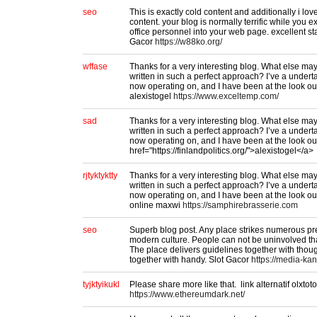
seo
This is exactly cold content and additionally i lo
content. your blog is normally terrific while you 
office personnel into your web page. excellent sta
Gacor
https://w88ko.org/
wffase
Thanks for a very interesting blog. What else may I
written in such a perfect approach? I’ve a undert
now operating on, and I have been at the look out
alexistogel
https://www.exceltemp.com/
sad
Thanks for a very interesting blog. What else may I
written in such a perfect approach? I’ve a undert
now operating on, and I have been at the look out
href="https://finlandpolitics.org/">alexistogel</a>
rjtyktyktty
Thanks for a very interesting blog. What else may I
written in such a perfect approach? I’ve a undert
now operating on, and I have been at the look out 
online maxwi
https://samphirebrasserie.com
seo
Superb blog post. Any place strikes numerous pr
modern culture. People can not be uninvolved tha
The place delivers guidelines together with thoug
together with handy. Slot Gacor
https://media-kan
tyjktyikukl
Please share more like that. link alternatif olxtoto
https://www.ethereumdark.net/