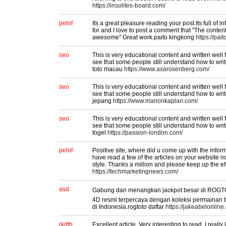
https://insolites-board.com/
pehif
Its a great pleasure reading your post.Its full of i
for and I love to post a comment that "The content
awesome" Great work.paito kingkong
https://pai
seo
This is very educational content and written well f
see that some people still understand how to writ
toto macau
https://www.axarosenberg.com/
seo
This is very educational content and written well f
see that some people still understand how to write
jepang
https://www.marionkaplan.com/
seo
This is very educational content and written well f
see that some people still understand how to writ
togel
https://passion-london.com/
pehif
Positive site, where did u come up with the inform
have read a few of the articles on your website no
style. Thanks a million and please keep up the ef
https://techmarketingnews.com/
asd
Gabung dan menangkan jackpot besar di ROGTO
4D resmi terpercaya dengan koleksi permainan t
di Indonesia.rogtoto daftar
https://jakeabelonline
rkdfh
Excellent article. Very interesting to read. I reall