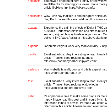
asdfdasfs
You have a good point here!I totally agree with 
said!!Thanks for sharing your views...hope more p
article!!! olxtoto link
https://olxakses.info/
asdfasdfas
Wow i can say that this is another great article as
blog.Bookmarked this site.. olxtoto
https://www.ae
asasas
Experience the calming effects of Delta 8 THC 
Australia. Perfect for relaxation and stress relief
smooth, enjoyable way to elevate your mood. Orde
delivery THC Vape Australia
https://buydelta8va
dfgdsds
I appreciated your work very thanks luxury12
htt
dasfds
Excellent article. Very interesting to read. I reall
article. Thanks! keep rocking. agenolx
http://www.boothbayharborshipyard.com/
asdasds
Your website is really cool and this is a great insp
https://yourbrainondrugs.net/
fdsf
Excellent article. Very interesting to read. I reall
article. Thanks! keep rocking. olxtoto login
https://constitutionalprogressives.org/
pehif
It’s appropriate time to make some plans for the fu
happy. I have read this post and if I could I wish 
interesting things or advice. Perhaps you could wr
referring to this article. I desire to read even more