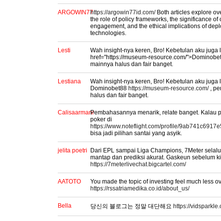
ARGOWIN77
https://argowin77id.com/
Both articles explore ov
the role of policy frameworks, the significance o
engagement, and the ethical implications of dep
technologies.
Lesti
Wah insight-nya keren, Bro! Kebetulan aku juga l
href="https://museum-resource.com/">Dominobe
mainnya halus dan fair banget.
Lestiana
Wah insight-nya keren, Bro! Kebetulan aku juga l
Dominobet88
https://museum-resource.com/
, p
halus dan fair banget.
Calisaarmani
Pembahasannya menarik, relate banget. Kalau p
poker di
https://www.noteflight.com/profile/9ab741c69
bisa jadi pilihan santai yang asyik.
jelita poetri
Dari EPL sampai Liga Champions, 7Meter selalu
mantap dan prediksi akurat. Gaskeun sebelum kic
https://7meterlivechat.bigcartel.com/
AATOTO
You made the topic of investing feel much less 
https://rssatriamedika.co.id/about_us/
Bella
당신의 블로그는 정말 대단해요
https://vidsparkle