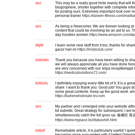
seo
This may be a really good hints mainly that will t
blogosphere, shorter together with complete in
for posting ours. Extremely important look over r
personal trainer
https://darwin-fitness.com/maitla
seo
As being a Newcomer, We are forever looking at o
content that could be involving be an aid to us. Th
day hoodies women
https://www.amazon.com/
dfgfd
I learn some new stuff from it too, thanks for shar
gacor hari ini
https://mistoclub.com/
dsfdsfds
Thank you because you have been willing to shar
we will always appreciate all you have done he
are very concerned with our. köpa receptbelagd 
https://medicalsolutions72.com/
dsfdsds
I definitely enjoying every little bit of it. It is a g
share. I want to thank you. Good job! You guys d
some great contents. Keep up the good work. who
https://baherwholesale-bv.com
seo
My partner and i emerged onto your website alth
bit submits. Great strategy for subsequent, I am
simultaneously catch the full goes up. 板橋区 
https://www.mypace.biz/itabashi6.html
dsfsdf
Remarkable article, it is particularly useful! I quie
becoming more acquainted with it better! Deligh