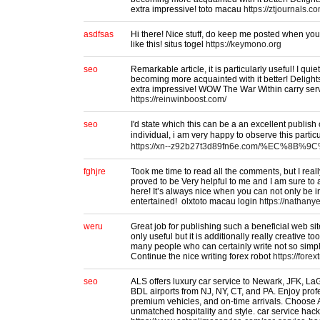
extra impressive! toto macau
https://ztjournals.c
asdfsas
Hi there! Nice stuff, do keep me posted when yo
like this! situs togel
https://keymono.org
seo
Remarkable article, it is particularly useful! I quie
becoming more acquainted with it better! Deligh
extra impressive! WOW The War Within carry ser
https://reinwinboost.com/
seo
I'd state which this can be a an excellent publish 
individual, i am very happy to observe this p
https://xn--z92b27t3d89fn6e.com/%EC%8B
fghjre
Took me time to read all the comments, but I really
proved to be Very helpful to me and I am sure to
here! It’s always nice when you can not only be i
entertained! olxtoto macau login
https://nathany
weru
Great job for publishing such a beneficial web sit
only useful but it is additionally really creative t
many people who can certainly write not so simple 
Continue the nice writing forex robot
https://fore
seo
ALS offers luxury car service to Newark, JFK, L
BDL airports from NJ, NY, CT, and PA. Enjoy prof
premium vehicles, and on-time arrivals. Choose 
unmatched hospitality and style. car service hack