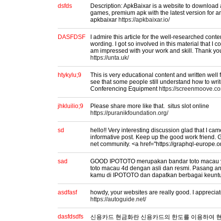
dsfds
Description: ApkBaixar is a website to download
games, premium apk with the latest version for a
apkbaixar
https://apkbaixar.io/
DASFDSF
I admire this article for the well-researched cont
wording. I got so involved in this material that I co
am impressed with your work and skill. Thank y
https://unta.uk/
htykylu;9
This is very educational content and written well f
see that some people still understand how to writ
Conferencing Equipment
https://screenmoove.c
jhkluilio;9
Please share more like that. situs slot online
https://puranikfoundation.org/
sd
hello!! Very interesting discussion glad that I ca
informative post. Keep up the good work friend. G
net community. <a href="https://graphql-europe.o
sad
GOOD IPOTOTO merupakan bandar toto macau y
toto macau 4d dengan asli dan resmi. Pasang 
kamu di IPOTOTO dan dapatkan berbagai keuntun
asdfasf
howdy, your websites are really good. I apprecia
https://autoguide.net/
dasfdsdfs
신용카드 현금화란 신용카드의 한도를 이용하여 