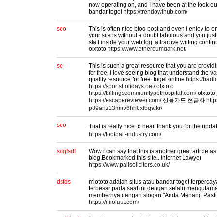
now operating on, and I have been at the look out 
bandar togel
https://trendowlhub.com/
seo
This is often nice blog post and even i enjoy to en
your site is without a doubt fabulous and you just
staff ınside your web log. attractive writing conti
olxtoto
https://www.ethereumdark.net/
se
This is such a great resource that you are provid
for free. I love seeing blog that understand the va
quality resource for free. togel online
https://bad
https://sportsholidays.net/
olxtoto
https://billingscommunitypethospital.com/
olxtoto 
https://escapereviewer.com/
신용카드 현금화
http
p89anz13mirv6hh8xlbqa.kr/
seo
That is really nice to hear. thank you for the upd
https://football-industry.com/
sdgfsdf
Wow i can say that this is another great article as
blog.Bookmarked this site.. Internet Lawyer
https://www.pailsolicitors.co.uk/
dsfds
miototo adalah situs atau bandar togel terperca
terbesar pada saat ini dengan selalu menguta
membernya dengan slogan "Anda Menang Pasti 
https://miolaut.com/