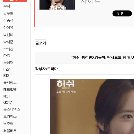
사이트
수지
김수현
이종석
아이유
박신혜
박서준
글쓰기
박해진
EXO
'허쉬' 황정민X임윤아, 탐사보도 팀 'H.U
육성재
작성자:
드라마
ITZY
BTS
블랙핑크
레드벨벳
NCT
GOT7
몬스타엑스
트와이스
남주혁
러블리즈