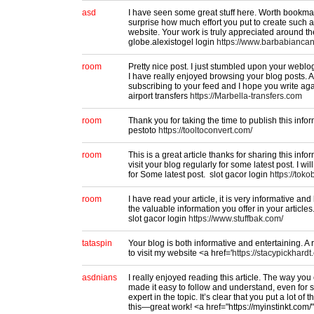
asd
I have seen some great stuff here. Worth bookmarki
surprise how much effort you put to create such a
website. Your work is truly appreciated around th
globe.alexistogel login
https://www.barbabianca
room
Pretty nice post. I just stumbled upon your weblo
I have really enjoyed browsing your blog posts. Afte
subscribing to your feed and I hope you write ag
airport transfers
https://Marbella-transfers.com
room
Thank you for taking the time to publish this info
pestoto
https://tooltoconvert.com/
room
This is a great article thanks for sharing this infor
visit your blog regularly for some latest post. I wil
for Some latest post. slot gacor login
https://tok
room
I have read your article, it is very informative and
the valuable information you offer in your articles.
slot gacor login
https://www.stuffbak.com/
tataspin
Your blog is both informative and entertaining. A 
to visit my website <a href='
https://stacypickhardt
asdnians
I really enjoyed reading this article. The way yo
made it easy to follow and understand, even for
expert in the topic. It’s clear that you put a lot of 
this—great work! <a href="https://myinstinkt.com