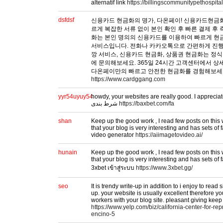
alternatif link
https://billingscommunitypethospita
dsfdsf
신용카드 현금화의 명가, 다온페이! 신용카드현금화 
르게 복잡한 서류 없이 본인 확인 후 빠른 결제 후
화는 본인 명의의 신용카드를 이용하여 빠르게 현금
서비스입니다. 전화나 카카오톡으로 간편하게 진행
깡 서비스, 신용카드 현금화, 상품권 현금화는 
에 문의해보세요. 365일 24시간 고객센터에서 
다온페이만의 빠르고 안전한 현금화를 경험해보세
https://www.cardggang.com
yyr54uyuy54
howdy, your websites are really good. I appreciate y
شرط بندی
https://baxbet.com/fa
shan
Keep up the good work , I read few posts on this 
that your blog is very interesting and has sets of f
video generator
https://aiimagetovideo.ai/
hunain
Keep up the good work , I read few posts on this 
that your blog is very interesting and has sets of f
3xbet เข้าสู่ระบบ
https://www.3xbet.gg/
seo
It is trendy write-up in addition to i enjoy to read 
up. your website is usually excellent therefore yo
workers with your blog site. pleasant giving keep 
https://www.yelp.com/biz/california-center-for-rep
encino-5