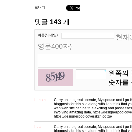
보내기
댓글
143
개
이름(닉네임)
현재0
영문400자)
왼쪽의 
숫자를
hunain
Carry on the great operate, My spouse and i go 
blogposts for this site along with I do think that y
web web site can be true exciting and possesses
involving amazing data.
https://designerpoolcove
https://designerpoolcoverskzn.co.za/
huain
Carry on the great operate, My spouse and i go 
blogposts for this site along with I do think that y