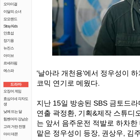
오마이걸
이달의 소녀
모모랜드
Stray Kids
안효섭
장기용
뉴진스
아이브
르세라핌
에스파
'날아라 개천용'에서 정우성이 
코믹 연기로 메웠다.
드라마
오징어 게임
효심이네 각자도
지난 15일 방송된 SBS 금토드라
생
연출 곽정환, 기획&제작 스튜디오앤
낮에 뜨는 달
힘쎈여자 강남순
는 앞서 음주운전 적발로 하차한
고려 거란 전쟁
맡은 정우성이 등장, 권상우, 김
마이 데몬