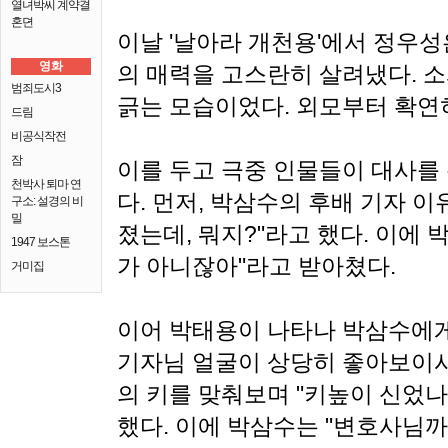
열녀박씨 계약결
혼뎐
이날 '날아라 개천용'에서 정우성
영화
의 매력을 고스란히 살려냈다. 
범죄도시3
긁는 모습이었다. 외모부터 확연
드림
비공식작전
잠
이를 두고 극중 인물들이 대사를
천박사 퇴마 연
다. 먼저, 박삼수의 후배 기자 이
구소: 설경의 비
밀
졌는데, 뭐지?"라고 했다. 이에 
1947 보스톤
가 아니잖아"라고 받아쳤다.
거미집
이어 박태용이 나타나 박삼수에게
기자님 얼굴이 상당히 좋아보이시
의 키를 맞춰보며 "키높이 신었
했다. 이에 박삼수는 "변호사님