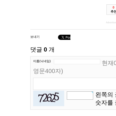
0
추
Advertis
보내기
댓글
0
개
이름(닉네임)
현재0
영문400자)
왼쪽의 
숫자를