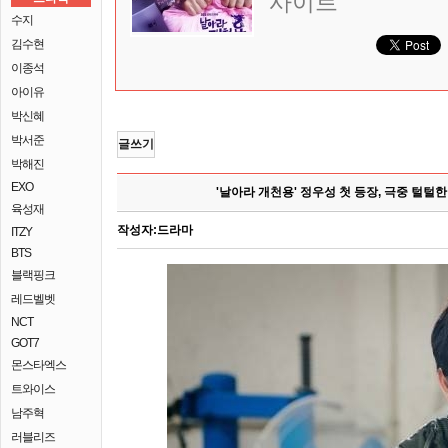
사이트
수지
김수현
이종석
아이유
박신혜
박서준
글쓰기
박해진
EXO
'날아라 개천용' 정우성 첫 등장, 극중 털털
육성재
작성자:
드라마
ITZY
BTS
블랙핑크
레드벨벳
NCT
GOT7
몬스타엑스
트와이스
남주혁
러블리즈