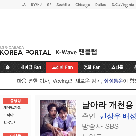
동영상
날아라 개천용
케이팝/가요
출연
권상우
배
드라마
한국영화
방송사
SBS
스타톡