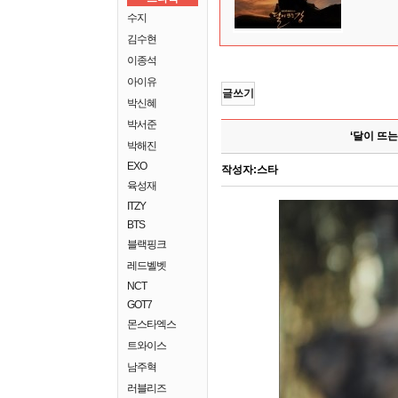
수지
김수현
이종석
아이유
글쓰기
박신혜
박서준
‘달이 뜨
박해진
EXO
작성자:
스타
육성재
ITZY
BTS
블랙핑크
레드벨벳
NCT
GOT7
몬스타엑스
트와이스
남주혁
러블리즈