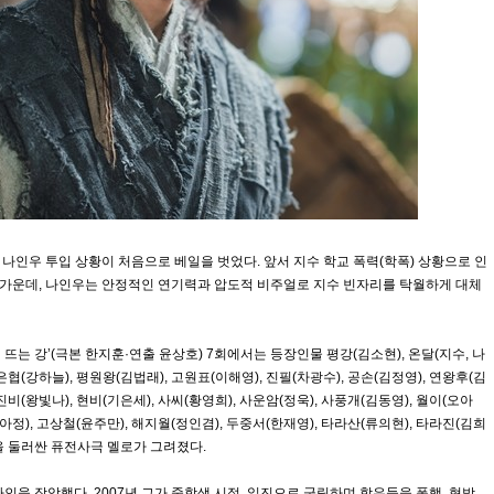
배우 나인우 투입 상황이 처음으로 베일을 벗었다. 앞서 지수 학교 폭력(학폭) 상황으로 인
 가운데, 나인우는 안정적인 연기력과 압도적 비주얼로 지수 빈자리를 탁월하게 대체
이 뜨는 강’(극본 한지훈·연출 윤상호) 7회에서는 등장인물 평강(김소현), 온달(지수, 나
 은협(강하늘), 평원왕(김법래), 고원표(이해영), 진필(차광수), 공손(김정영), 연왕후(김
 진비(왕빛나), 현비(기은세), 사씨(황영희), 사운암(정욱), 사풍개(김동영), 월이(오아
(윤아정), 고상철(윤주만), 해지월(정인겸), 두중서(한재영), 타라산(류의현), 타라진(김희
등을 둘러싼 퓨전사극 멜로가 그려졌다.
인을 장악했다. 2007년 그가 중학생 시절, 일진으로 군림하며 학우들을 폭행, 협박,