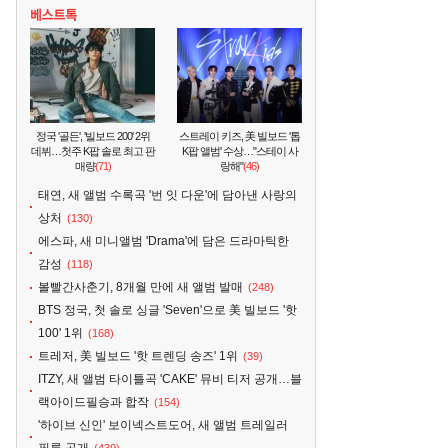
정국 '골든', '빌보드 200' 2위
스트레이 키즈, 美 빌보드 '톱
데뷔…첫주 K팝 솔로 최고 판
K팝 앨범' 수상…"스테이 사
매량
(71)
랑해"
(46)
태연, 새 앨범 수록곡 '번 잇 다운'에 담아낸 사랑의
상처
(130)
에스파, 새 미니앨범 'Drama'에 담은 드라마틱한
감성
(118)
볼빨간사춘기, 8개월 만에 새 앨범 발매
(248)
BTS 정국, 첫 솔로 싱글 'Seven'으로 美 빌보드 '핫
100' 1위
(168)
트레저, 美 빌보드 '핫 트렌딩 송즈' 1위
(39)
ITZY, 새 앨범 타이틀곡 'CAKE' 뮤비 티저 공개…블
랙아이드필승과 합작
(154)
'하이브 신인' 보이넥스트도어, 새 앨범 트레일러