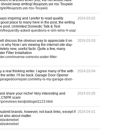
mount of articles when you, the net would have
u should keep writing!.θεώρηση για την Τουρκία
org/el/θεώρηση-για-την-Τουρκία
ys inspiring and I prefer to read quality
2024.03.02
 good place to many here in the post, the writing
 the post. Unlimited Domestic Talk & Text
m/frequently-asked-questions-e-sim-sims-4-usa/
ill discuss the obvious way to appreciate it on
2024.03.03
n is why Now i am viewing the internet site day-
letely new, useful facts. Quite a few, many
r Filter Installation
ater.com/reverse-osmosis-water-filter-
y a real thinking writer. I agree many of the with
2024.03.04
 the writer. I’ll be back..Garage Door Opener
ygaragedoorrepair.com/why-is-my-garage-door-
 and share your niche! Very interesting and
2024.03.05
ng!.CNPR scam
cnprreviews-bestjobtoget1123.html
submit brands, however, not back links, except if
2024.04.01
d also about matter.
ost/askmebet
ost/askmebet