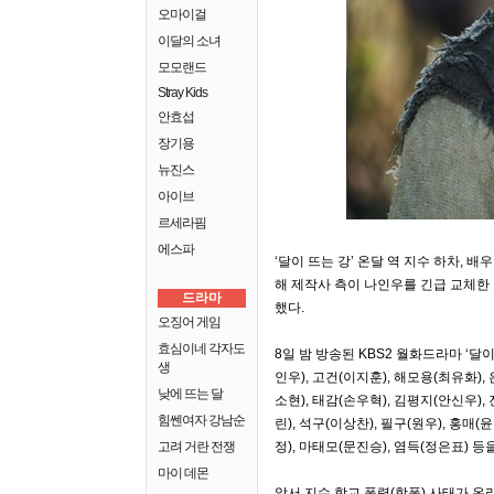
오마이걸
이달의 소녀
모모랜드
Stray Kids
안효섭
장기용
뉴진스
아이브
르세라핌
에스파
‘달이 뜨는 강’ 온달 역 지수 하차, 
해 제작사 측이 나인우를 긴급 교체한
드라마
했다.
오징어 게임
효심이네 각자도
8일 밤 방송된 KBS2 월화드라마 ‘달
생
인우), 고건(이지훈), 해모용(최유화),
낮에 뜨는 달
소현), 태감(손우혁), 김평지(안신우),
힘쎈여자 강남순
린), 석구(이상찬), 필구(원우), 홍매
고려 거란 전쟁
정), 마태모(문진승), 염득(정은표) 
마이 데몬
앞서 지수 학교 폭력(학폭) 사태가 온라