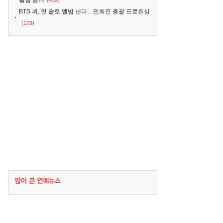
필름 공개
(439)
BTS 뷔, 첫 솔로 앨범 낸다…민희진 총괄 프로듀싱
(179)