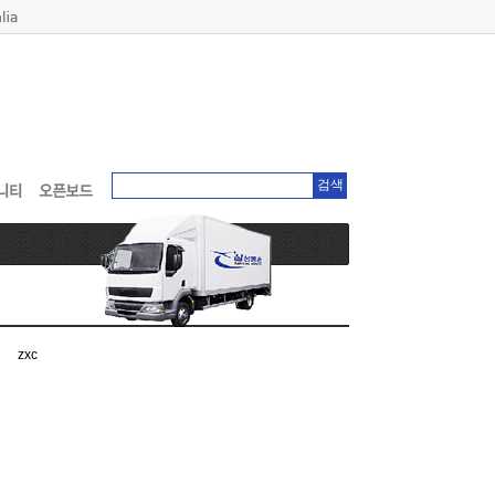
검색
zxc