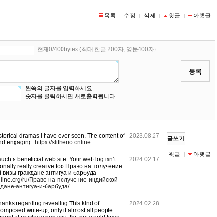
목록
수정
삭제
윗글
아랫글
|
|
|
|
현재0/400bytes (최대 한글 200자, 영문400자)
등록
왼쪽의 글자를 입력하세요.
숫자를 클릭하시면 새로출력됩니다
istorical dramas I have ever seen. The content of
2023.08.27
글쓰기
g and engaging.
https://slitherio.online
목록
수정
삭제
윗글
아랫글
|
|
|
|
such a beneficial web site. Your web log isn’t
2024.02.17
itionally really creative too.Право на получение
 визы граждане антигуа и барбуда
online.org/ru/Право-на-получение-индийской-
дане-антигуа-и-барбуда/
hanks regarding revealing This kind of
2024.02.28
composed write-up, only if almost all people