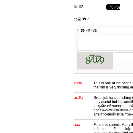
보내기
댓글
39
개
이름(닉네임)
linda
This is one of the best h
the film is very thrillin
asdfg
Great job for publishing 
only useful but it is add
индийской электронной
https://www.visa-india-
электронной-визы/граж
aaa
Fantastic submit, Many t
information. Fantasticly 