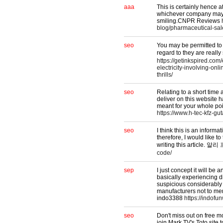
aaa
This is certainly hence att
whichever company may g
smiling.CNPR Reviews
blog/pharmaceutical-sale
seo
You may be permitted to 
regard to they are rea
https://getinkspired.co
electricity-involving-onl
thrills/
seo
Relating to a short tim
deliver on this website 
meant for your whole poi
https://www.h-tec-kfz-gu
seo
I think this is an inform
therefore, I would like t
writing this article
code/
sep
I just concept it will be
basically experiencing dif
suspicious considerably
manufacturers not to men
indo3388
https://indofu
seo
Don't miss out on free mo
join Mark TV's Toto site 