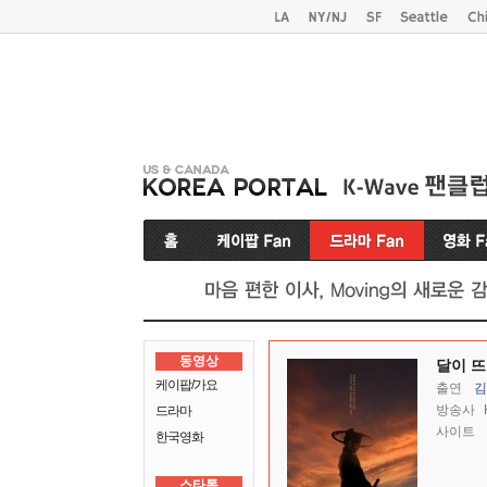
동영상
달이 뜨
케이팝/가요
출연
김
방송사
드라마
사이트
한국영화
스타톡