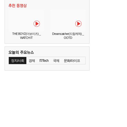
THE BOYZ(더보이즈) _
Dreamcatcher(드림캐쳐) _
WATCH IT
OOTD
정치/사회
경제
IT/Tech
국제
문화/라이프