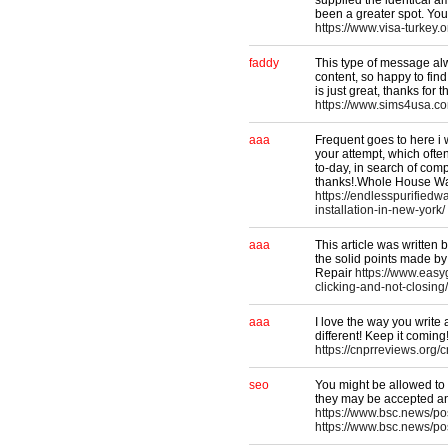
supplied the identical a
been a greater spot. Yo
https://www.visa-turkey.
faddy
This type of message alwa
content, so happy to find
is just great, thanks for
https://www.sims4usa.co
aaa
Frequent goes to here i w
your attempt, which ofte
to-day, in search of comp
thanks!.Whole House Wate
https://endlesspurifiedw
installation-in-new-york/
aaa
This article was written b
the solid points made by
Repair
https://www.eas
clicking-and-not-closing/
aaa
I love the way you write
different! Keep it comi
https://cnprreviews.org/
seo
You might be allowed to 
they may be accepted an
https://www.bsc.news/p
https://www.bsc.news/p