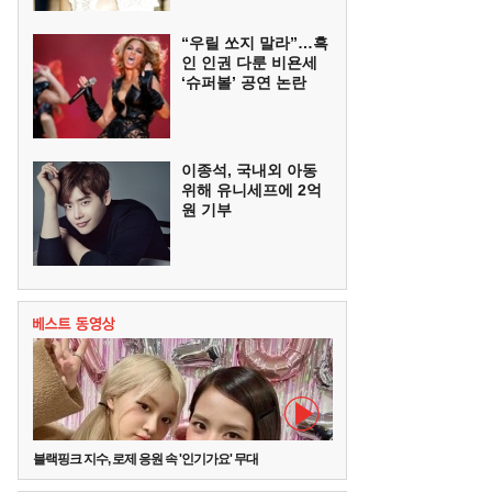
“우릴 쏘지 말라”…흑
인 인권 다룬 비욘세
‘슈퍼볼’ 공연 논란
이종석, 국내외 아동
위해 유니세프에 2억
원 기부
블랙핑크 지수, 로제 응원 속 '인기가요' 무대