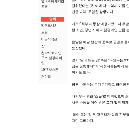
열녀박씨 계약결
갈취했다는 것. 이에 지수 역시 이를 
혼뎐
긴급 교체, 투입한 상황이다.
영화
애초 9회부터 등장 예정이었으나 주말
범죄도시3
한 소년, 청년 사이의 젊은이인 만큼 
드림
비공식작전
온달은 이날 평강이 공주로 궁궐로 돌
잠
등장했다.
천박사 퇴마 연
구소: 설경의 비
앞서 '달이 뜨는 강' 측은 "나인우는
밀
집을 진행했다"며 "시청자분들에게 완
1947 보스톤
히기도 했다.
거미집
향후 나인우는 부리부리하고 화려한 비
나인우는 영화 ‘스물’로 데뷔했으며 
사극 바통을 이어 받은 그가 활력 있게
‘달이 뜨는 강’은 고구려가 삶의 전부
그린 드라마다.