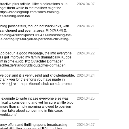
ractive plus artistic. I like a colorations plus
2024.04.07
et them while in the mailbox might be
https://brooksgroup.com/sales-training-
s-training-look-for/
blog post details, though not back-links, with
2024.04.21
lly sanctioned and even at area. 메이저사이트
m/en/blog/420895/post/1160471/unleashing-the-
ine-batting-tips-for-you-to-personal-cricketing-
e ago begun a good webpage, the info everyone
2024.04.22
has got improved my family dramatically. Kudos
nt in time & job. Kfz Gutachter Dormagen
tachter.de/standort/kfz-gutachter-dormagen
ative post and it is very useful and knowledgeable.
2024.04.24
o thank you for the efforts you have made in
. 알리 프로모션 코드
https://benefitshub.co.kr/a-promo-
 an example to write incase everyone else was
2024.04.25
ficulity considering and yet I'm sure a little bit of
 more than simply morning allowed to position
tion talks about concerning in this case.
nworld.com/
ney offers and thrilling sports broadcasting –
2024.04.27
today! With live coverage of EPL, La Liga,