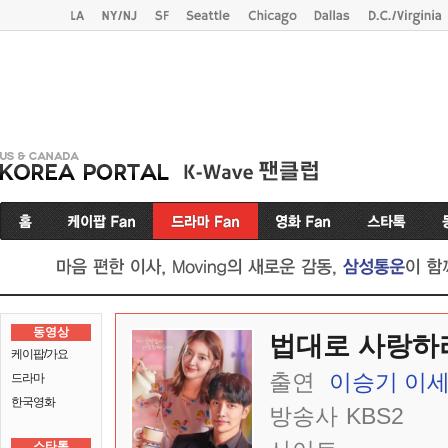
동영상
법대로 사랑하
케이팝/가요
출연
이승기
이
드라마
한국영화
방송사
KBS2
스타톡