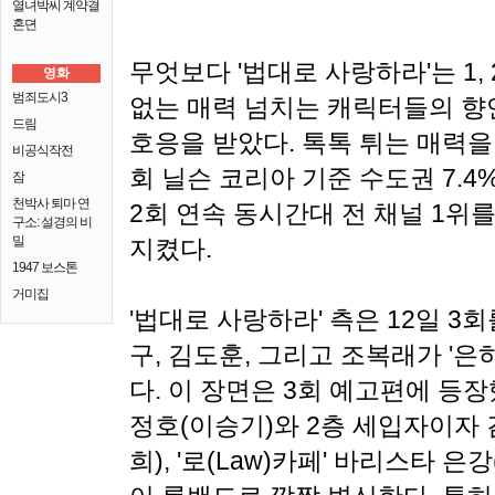
열녀박씨 계약결
혼뎐
무엇보다 '법대로 사랑하라'는 1,
영화
범죄도시3
없는 매력 넘치는 캐릭터들의 향
드림
호응을 받았다. 톡톡 튀는 매력을 
비공식작전
회 닐슨 코리아 기준 수도권 7.4%
잠
천박사 퇴마 연
2회 연속 동시간대 전 채널 1위
구소: 설경의 비
밀
지켰다.
1947 보스톤
거미집
'법대로 사랑하라' 측은 12일 3
구, 김도훈, 그리고 조복래가 '은
다. 이 장면은 3회 예고편에 등장
정호(이승기)와 2층 세입자이자 
희), '로(Law)카페' 바리스타 