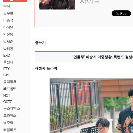
사이트
수지
김수현
이종석
아이유
박신혜
박서준
글쓰기
박해진
EXO
'건물주' 이승기 이중생활, 록밴드 결
육성재
작성자:
드라마
ITZY
BTS
블랙핑크
레드벨벳
NCT
GOT7
몬스타엑스
트와이스
남주혁
러블리즈