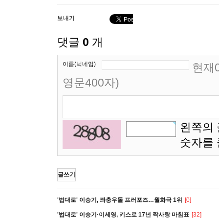
보내기
댓글
0
개
이름(닉네임)
현재0
영문400자)
왼쪽의 
숫자를
글쓰기
'법대로' 이승기, 좌충우돌 프러포즈…월화극 1위
[0]
'법대로' 이승기·이세영, 키스로 17년 짝사랑 마침표
[32]