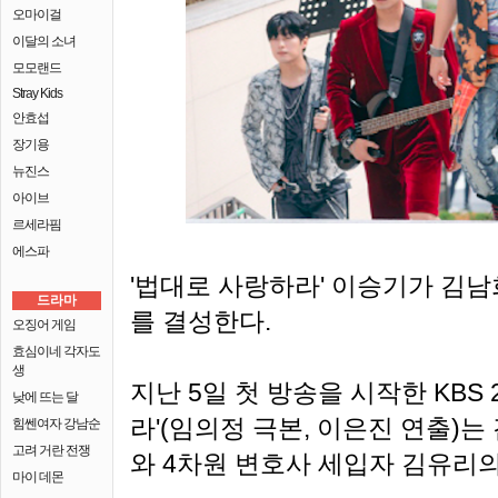
오마이걸
이달의 소녀
모모랜드
Stray Kids
안효섭
장기용
뉴진스
아이브
르세라핌
에스파
'법대로 사랑하라' 이승기가 김남
드라마
를 결성한다.
오징어 게임
효심이네 각자도
생
지난 5일 첫 방송을 시작한 KBS
낮에 뜨는 달
라'(임의정 극본, 이은진 연출)는
힘쎈여자 강남순
고려 거란 전쟁
와 4차원 변호사 세입자 김유리의
마이 데몬