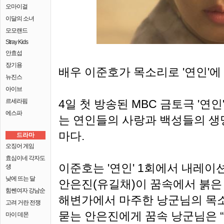
오마이걸
이달의 소녀
모모랜드
Stray Kids
안효섭
장기용
배우 이준호가 목소리로 '연인'에
뉴진스
아이브
르세라핌
4일 첫 방송된 MBC 금토극 '연
에스파
는 연인들의 사랑과 백성들의 
마다.
드라마
오징어 게임
효심이네 각자도
이준호는 '연인' 1회에서 내레이
생
낮에 뜨는 달
안은진(유길채)이 꿈속에서 붉은
힘쎈여자 강남순
해변가에서 마주한 낭군님의 목소
고려 거란 전쟁
묻는 안은진에게 꿈속 낭군님은 “
마이 데몬