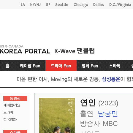
동영상
연인
(2023)
케이팝/가요
출연
남궁민
드라마
한국영화
방송사
MBC
스타톡