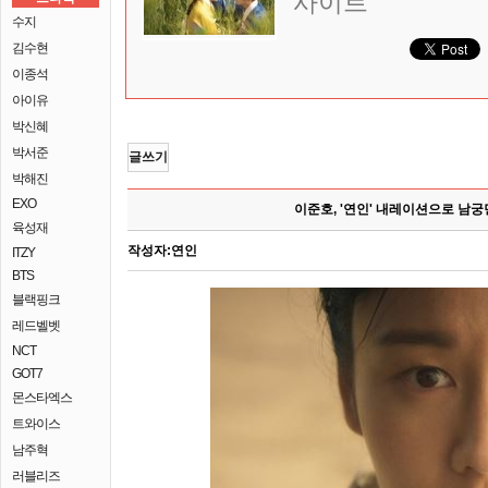
사이트
수지
김수현
이종석
아이유
박신혜
박서준
글쓰기
박해진
EXO
이준호, '연인' 내레이션으로 남궁
육성재
작성자:
연인
ITZY
BTS
블랙핑크
레드벨벳
NCT
GOT7
몬스타엑스
트와이스
남주혁
러블리즈