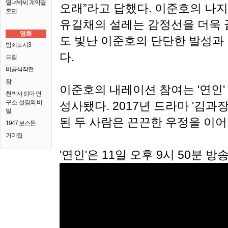
열녀박씨 계약결
오래”라고 답했다. 이준호의 나
혼뎐
유길채의 설레는 감정선을 더욱 
영화
도 빛난 이준호의 단단한 발성과
범죄도시3
다.
드림
비공식작전
잠
이준호의 내레이션 참여는 '연인
천박사 퇴마 연
구소: 설경의 비
성사됐다. 2017년 드라마 '김과
밀
된 두 사람은 끈끈한 우정을 이어
1947 보스톤
거미집
'연인'은 11일 오후 9시 50분 방