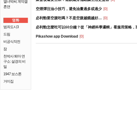
열녀박씨 계약결
혼뎐
空煙彈注油小技巧，避免油量過多或過少
[0]
必利勁要空腹吃嗎？不是空腹越餓越好…
[0]
영화
범죄도시3
必利勁怎麼吃可以60分鐘？從「神經科學邏輯」看服用策略，
드림
Pikashow app Download
[0]
비공식작전
잠
천박사 퇴마 연
구소: 설경의 비
밀
1947 보스톤
거미집