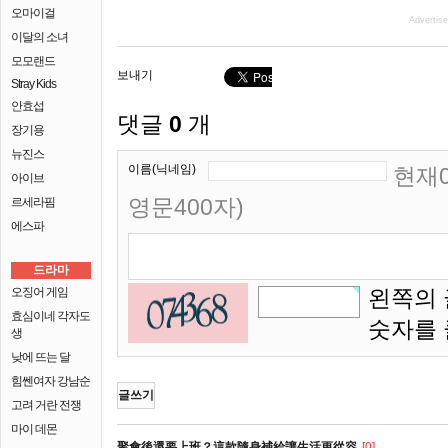
오마이걸
Advertis
이달의 소녀
모모랜드
보내기
Stray Kids
안효섭
댓글
0
개
장기용
뉴진스
이름(닉네임)
현재0
아이브
영문400자)
르세라핌
에스파
드라마
오징어 게임
왼쪽의 
효심이네 각자도
숫자를
생
낮에 뜨는 달
힘쎈여자 강남순
글쓰기
고려 거란 전쟁
마이 데몬
聚會後還要上班？這款隨身補給讓生活更從容
[0]