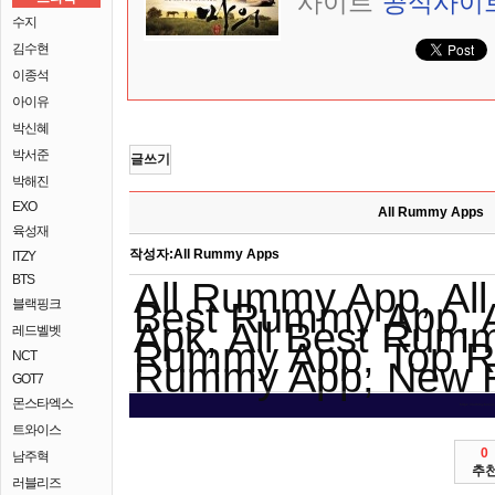
사이트
공식사이
수지
김수현
이종석
아이유
박신혜
박서준
글쓰기
박해진
EXO
All Rummy Apps
육성재
작성자:
All Rummy Apps
ITZY
BTS
All Rummy App, Al
Best Rummy App, 
블랙핑크
Apk, All Best Rumm
레드벨벳
Rummy App, Top 
NCT
Rummy App, New 
GOT7
몬스타엑스
https://rummybonus
트와이스
0
남주혁
추
러블리즈