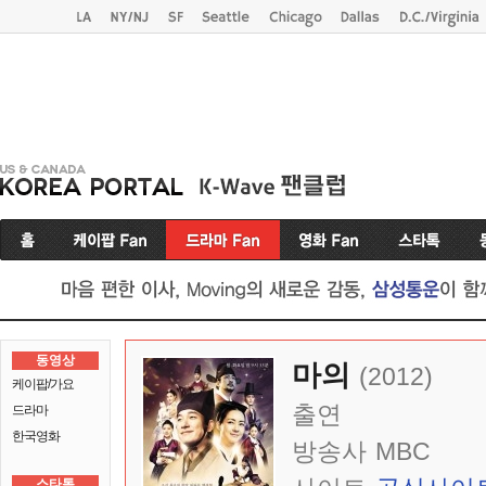
동영상
마의
(2012)
케이팝/가요
출연
드라마
한국영화
방송사
MBC
스타톡