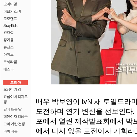
오마이걸
이달의 소녀
모모랜드
Stray Kids
안효섭
장기용
뉴진스
아이브
르세라핌
에스파
드라마
오징어 게임
효심이네 각자도
배우 박보영이 tvN 새 토일드라마
생
낮에 뜨는 달
도전하며 연기 변신을 선보인다.
힘쎈여자 강남순
포에서 열린 제작발표회에서 박보
고려 거란 전쟁
에서 다시 없을 도전이자 기회라고
마이 데몬