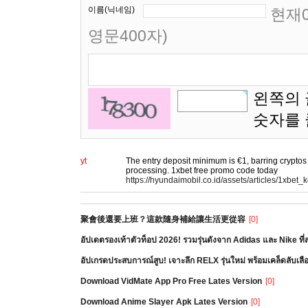
이름(닉네임)
현재0
영문400자)
왼쪽의 
숫자를
yt
The entry deposit minimum is €1, barring cryptos
processing. 1xbet free promo code today
https://hyundaimobil.co.id/assets/articles/1x
聚會後還要上班？這款隨身補給讓生活更從容
[0]
อัปเดตรองเท้าตัวท็อป 2026! รวมรุ่นดังจาก Adidas และ Nike ท
อัปเกรดประสบการณ์สูบ! เจาะลึก RELX รุ่นใหม่ พร้อมเคล็ดลับเล
Download VidMate App Pro Free Lates Version
[0]
Download Anime Slayer Apk Lates Version
[0]