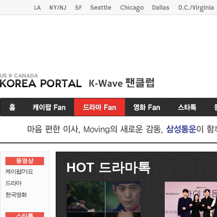
동영상
HOT 드라마톡
케이팝/가요
드라마
한국영화
스타톡