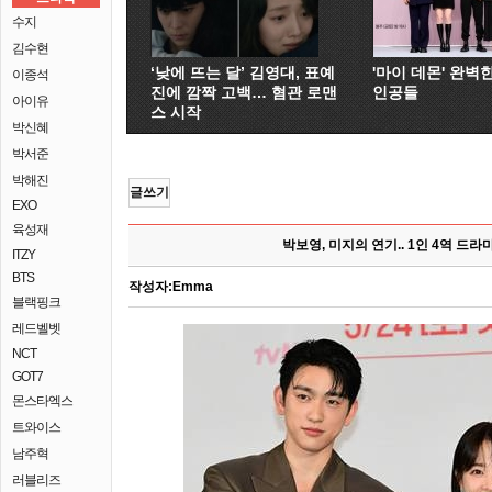
수지
김수현
‘낮에 뜨는 달’ 김영대, 표예
'마이 데몬' 완벽
이종석
진에 깜짝 고백… 혐관 로맨
인공들
아이유
스 시작
박신혜
박서준
박해진
글쓰기
EXO
육성재
박보영, 미지의 연기.. 1인 4역 드라마
ITZY
BTS
작성자:
Emma
블랙핑크
레드벨벳
NCT
GOT7
몬스타엑스
트와이스
남주혁
러블리즈