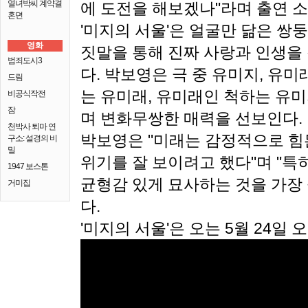
열녀박씨 계약결
에 도전을 해보겠나"라며 출연 소
혼뎐
'미지의 서울'은 얼굴만 닮은 쌍
영화
짓말을 통해 진짜 사랑과 인생을
범죄도시3
다.
박보영은 극 중 유미지, 유미
드림
는 유미래, 유미래인 척하는 유미
비공식작전
잠
며 변화무쌍한 매력을 선보인다.
천박사 퇴마 연
박보영은 "미래는 감정적으로 힘
구소: 설경의 비
밀
위기를 잘 보이려고 했다"며 "특
1947 보스톤
균형감 있게 묘사하는 것을 가장
거미집
다.
'미지의 서울'은 오는 5월 24일 