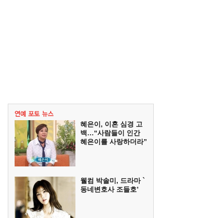
혜은이, 이혼 심경 고
백…“사람들이 인간
혜은이를 사랑하더라”
웰컴 박솔미, 드라마 `
동네변호사 조들호’