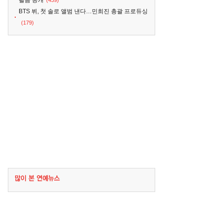
필름 공개
(439)
BTS 뷔, 첫 솔로 앨범 낸다…민희진 총괄 프로듀싱
(179)