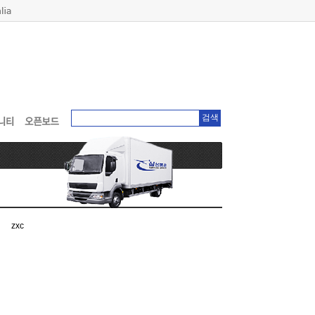
검색
zxc