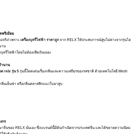
ดพรีเมียม
่จริง! เพราะ
เครื่องบุหรี่ไฟฟ้า ราคาถูก
จาก RELX ให้ประสบการณ์สูบไม่ต่างจากรุ่นไฮ
้นาน
บุหรี่ไฟฟ้าโดยไม่ต้องเสียเงินเยอะ
บตำนาน
ด relx รุ่น 5
รุ่นนี้โดดเด่นเรื่องกลิ่นและความเสถียรของรสชาติ ด้วยเทคโนโลยี Mesh
กลิ่นเย็นซ่า หรือกลิ่นคลาสสิกแนวใบยาสูบ
ังกร
ภาษาจีนของ RELX นั่นเอง ซึ่งแบรนด์นี้มีต้นกำเนิดจากประเทศจีน และได้ขยายความนิยม