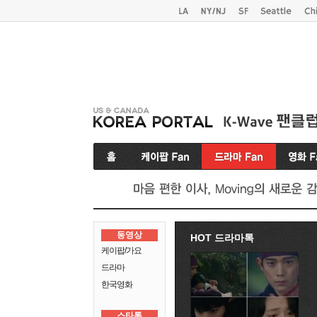
동영상
HOT 드라마톡
케이팝/가요
드라마
한국영화
스타톡