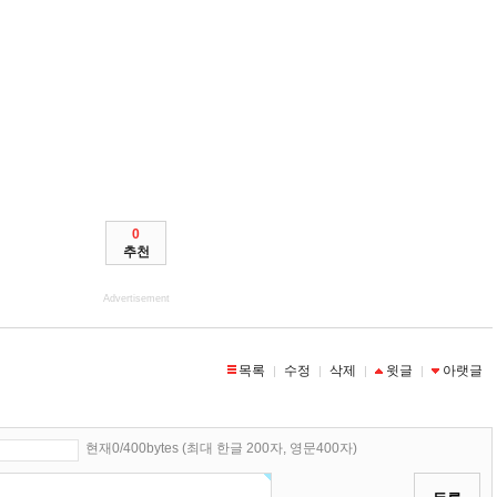
0
추천
Advertisement
목록
수정
삭제
윗글
아랫글
|
|
|
|
현재0/400bytes (최대 한글 200자, 영문400자)