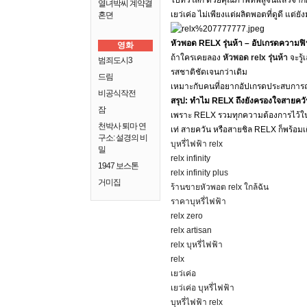
ไปทั่วโลก ด้วยคุณภาพที่พิสูจน์แล้วจากผ
열녀박씨 계약결
เยว่เค่อ ไม่เพียงแต่ผลิตพอตที่ดูดี แต่ย
혼뎐
หัวพอด RELX รุ่นห้า – อัปเกรดความฟ
영화
ถ้าใครเคยลอง
หัวพอด relx รุ่นห้า
จะรู้
범죄도시3
รสชาติชัดเจนกว่าเดิม
드림
เหมาะกับคนที่อยากอัปเกรดประสบการณ์สู
비공식작전
สรุป: ทำไม RELX ถึงยังครองใจสายควั
잠
เพราะ RELX รวมทุกความต้องการไว้ในเคร
천박사 퇴마 연
เท่ สายควัน หรือสายชิล RELX ก็พร้อม
구소: 설경의 비
บุหรี่ไฟฟ้า relx
밀
relx infinity
1947 보스톤
relx infinity plus
거미집
ร้านขายหัวพอต relx ใกล้ฉัน
ราคาบุหรี่ไฟฟ้า
relx zero
relx artisan
relx บุหรี่ไฟฟ้า
relx
เยว่เค่อ
เยว่เค่อ บุหรี่ไฟฟ้า
บุหรี่ไฟฟ้า relx