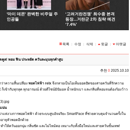
'마이 데몬' 완벽한 비주얼 주
‘고려거란전쟁’ 최수종 본격
인공들
등장...거란군 2차 침략 예견
‘7.4%’
목록
수정
삭제
윗글
아랫글
|
|
|
|
คูล! หอม ฟิน ประหยัด ควันละมุนทุกคำสูบ
추천
0
2025.10.10
กว่าความสิ้นเปลือง
พอตไฟฟ้า relx
จึงกลายเป็นไอเท็มยอดฮิตของสายควันที่รักความ
็เข้ากับทุกลุค ทุกอารมณ์ ด้วยดีไซน์มินิมอล น้ำหนักเบา และกลิ่นที่หอมจนต้องร้องว้าว
ีแน่น
ู้นำแห่งวงการพอตไฟฟ้า ด้วยระบบสูบอัจฉริยะ SmartPace ที่ช่วยควบคุมจำนวนครั้งใน
ืดอายุหัวพอตอีกด้วย
ทำให้ควันออกนุ่ม กลิ่นชัด และไม่ไหม้คอ เหมาะกับทั้งมือใหม่และสายควันขั้นเทพ!