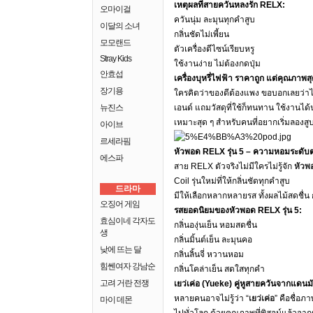
เหตุผลที่สายควันหลงรัก RELX:
오마이걸
ควันนุ่ม ละมุนทุกคำสูบ
이달의 소녀
กลิ่นชัดไม่เพี้ยน
모모랜드
ตัวเครื่องดีไซน์เรียบหรู
Stray Kids
ใช้งานง่าย ไม่ต้องกดปุ่ม
안효섭
เครื่องบุหรี่ไฟฟ้า ราคาถูก แต่คุณภาพสุ
장기용
ใครคิดว่าของดีต้องแพง ขอบอกเลยว่าไม
뉴진스
เอนด์ แถมวัสดุที่ใช้ก็ทนทาน ใช้งานได
เหมาะสุด ๆ สำหรับคนที่อยากเริ่มลองสูบ
아이브
르세라핌
หัวพอด RELX รุ่น 5 – ความหอมระดั
에스파
สาย RELX ตัวจริงไม่มีใครไม่รู้จัก
หัวพอ
Coil รุ่นใหม่ที่ให้กลิ่นชัดทุกคำสูบ
드라마
มีให้เลือกหลากหลายรส ทั้งผลไม้สดชื่น 
오징어 게임
รสยอดนิยมของหัวพอด RELX รุ่น 5:
효심이네 각자도
กลิ่นองุ่นเย็น หอมสดชื่น
생
กลิ่นมิ้นต์เย็น ละมุนคอ
낮에 뜨는 달
กลิ่นลิ้นจี่ หวานหอม
힘쎈여자 강남순
กลิ่นโคล่าเย็น สดใสทุกคำ
고려 거란 전쟁
เยว่เค่อ (Yueke) คู่หูสายควันจากแดนม
หลายคนอาจไม่รู้ว่า “
เยว่เค่อ
” คือชื่อ
마이 데몬