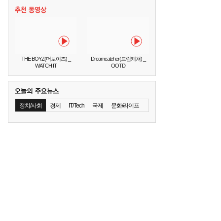
THE BOYZ(더보이즈) _
Dreamcatcher(드림캐쳐) _
WATCH IT
OOTD
정치/사회
경제
IT/Tech
국제
문화/라이프