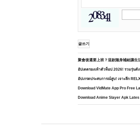
글쓰기
聚會後還要上班？這款隨身補給讓生
อัปเดตรองเท้าตัวท็อป 2026! รวมรุ่นด
อัปเกรดประสบการณ์สูบ! เจาะลึก RELX 
Download VidMate App Pro Free La
Download Anime Slayer Apk Lates