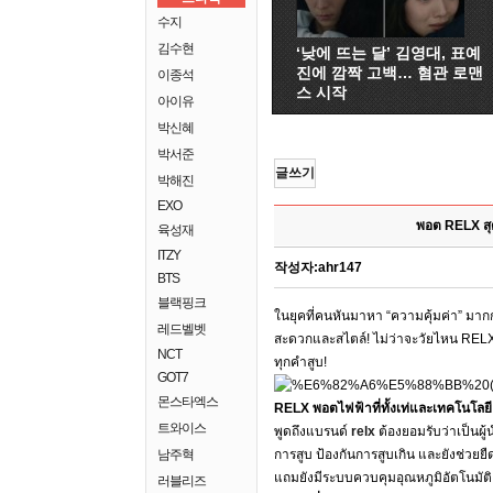
수지
김수현
‘낮에 뜨는 달’ 김영대, 표예
진에 깜짝 고백… 혐관 로맨
이종석
스 시작
아이유
박신혜
박서준
글쓰기
박해진
EXO
พอต RELX สุด
육성재
ITZY
작성자:
ahr147
BTS
블랙핑크
ในยุคที่คนหันมาหา “ความคุ้มค่า” มาก
레드벨벳
สะดวกและสไตล์! ไม่ว่าจะวัยไหน RELX ก
NCT
ทุกคำสูบ!
GOT7
몬스타엑스
RELX พอตไฟฟ้าที่ทั้งเท่และเทคโนโลย
트와이스
พูดถึงแบรนด์
relx
ต้องยอมรับว่าเป็นผ
남주혁
การสูบ ป้องกันการสูบเกิน และยังช่วยย
แถมยังมีระบบควบคุมอุณหภูมิอัตโนมัติ 
러블리즈