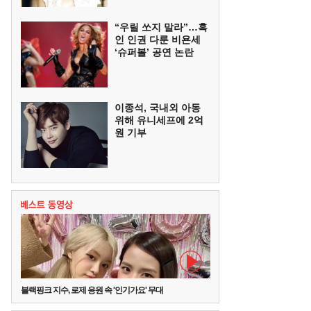
“우릴 쏘지 말라”…흑
인 인권 다룬 비욘세
‘슈퍼볼’ 공연 논란
이종석, 국내외 아동
위해 유니세프에 2억
원 기부
블랙핑크 지수, 로제 응원 속 '인기가요' 무대