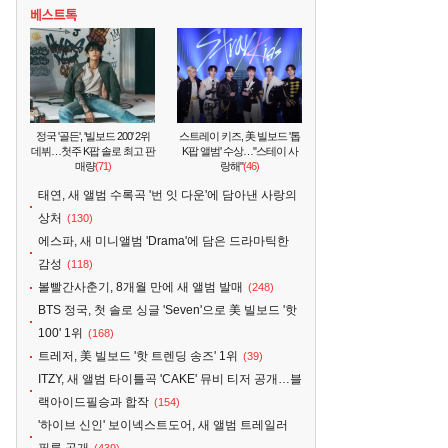
정국 '골든', '빌보드 200' 2위
스트레이 키즈, 美 빌보드 '톱
데뷔…첫주 K팝 솔로 최고 판
K팝 앨범' 수상…"스테이 사
매량
(71)
랑해"
(46)
태연, 새 앨범 수록곡 '번 잇 다운'에 담아낸 사랑의
상처
(130)
에스파, 새 미니앨범 'Drama'에 담은 드라마틱한
감성
(118)
볼빨간사춘기, 8개월 만에 새 앨범 발매
(248)
BTS 정국, 첫 솔로 싱글 'Seven'으로 美 빌보드 '핫
100' 1위
(168)
트레저, 美 빌보드 '핫 트렌딩 송즈' 1위
(39)
ITZY, 새 앨범 타이틀곡 'CAKE' 뮤비 티저 공개…블
랙아이드필승과 합작
(154)
'하이브 신인' 보이넥스트도어, 새 앨범 트레일러