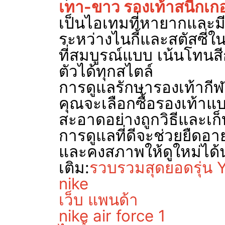
เทา-ขาว รองเท้าสนีกเกอ
เป็นไอเทมที่หายากและมีม
ระหว่างไนกี้และสตัสซี่ใน
ที่สมบูรณ์แบบ เน้นโทนสี
ตัวได้ทุกสไตล์
การดูแลรักษารองเท้ากีฬาท
คุณจะเลือกซื้อรองเท้า
สะอาดอย่างถูกวิธีและเก็
การดูแลที่ดีจะช่วยยืดอ
และคงสภาพให้ดูใหม่ได้นา
เติม:
รวบรวมสุดยอดรุ่น 
nike
เว็บ แพนด้า
nike air force 1