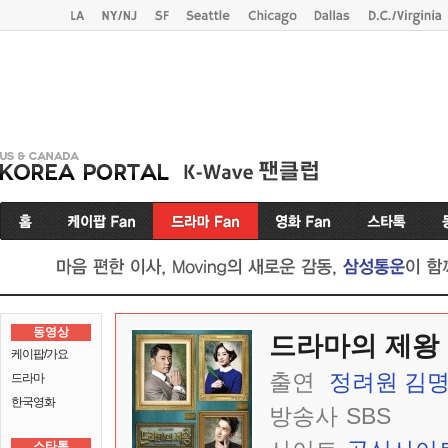
동영상
드라마의 제왕
케이팝/가요
출연
정려원
김
드라마
한국영화
방송사
SBS
스타톡