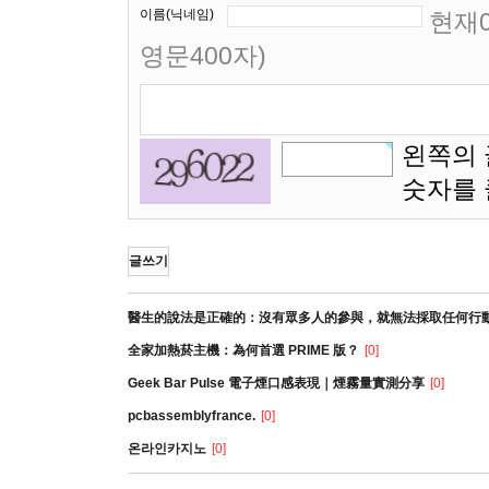
이름(닉네임)
현재0
영문400자)
왼쪽의 
숫자를
글쓰기
醫生的說法是正確的：沒有眾多人的參與，就無法採取任何行
全家加熱菸主機：為何首選 PRIME 版？
[0]
Geek Bar Pulse 電子煙口感表現｜煙霧量實測分享
[0]
pcbassemblyfrance.
[0]
온라인카지노
[0]