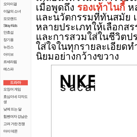
เมื่อพูดถึง
รองเท้าไนกี้
หล
오마이걸
이달의 소녀
และนวัตกรรมที่ทันสมัย 
모모랜드
หลายประเภทให้เลือกสรร 
Stray Kids
안효섭
และการสวมใส่ในชีวิตปร
장기용
ใส่ใจในทุกรายละเอียดทำให
뉴진스
นิยมอย่างกว้างขวาง
아이브
르세라핌
에스파
드라마
오징어 게임
효심이네 각자도
생
낮에 뜨는 달
힘쎈여자 강남순
고려 거란 전쟁
마이 데몬