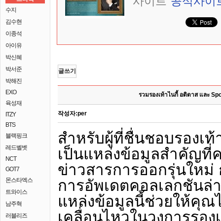
사이트
공식사이
수지
김수현
이종석
아이유
박신혜
박서준
글쓰기
박해진
EXO
รวมรองเท้าไนกี้ อดิดาส และ Sp
육성재
작성자:
per
ITZY
BTS
สำหรับผู้ที่ชื่นชอบรองเท
블랙핑크
레드벨벳
เป็นแหล่งข้อมูลสำคัญที่
NCT
ข่าวสารการออกรุ่นใหม่ ก
GOT7
การอัพเดตคอลเลกชันล่า
몬스타엑스
트와이스
แหล่งข้อมูลนี้ช่วยให้ค
남주혁
เคลื่อนไหวในวงการรองเ
러블리즈