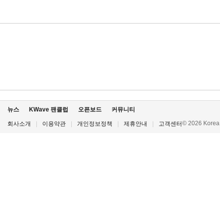
뉴스
KWave 팬클럽
오픈보드
커뮤니티
© 2026 Korea P
회사소개
|
이용약관
|
개인정보정책
|
제휴안내
|
고객센터