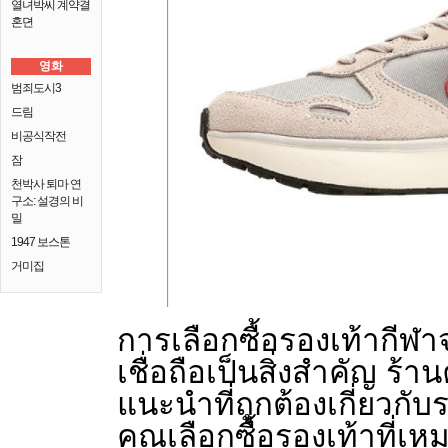
열녀박씨 계약결
혼뎐
영화
범죄도시3
드림
비공식작전
잠
천박사 퇴마 연
구소: 설경의 비
밀
1947 보스톤
거미집
การเลือกซื้อรองเท้ากีฬ
เชื่อถือเป็นสิ่งสำคัญ ร้าน
แนะนำที่ถูกต้องเกี่ยวกับร
คุณเลือกซื้อรองเท้าที่