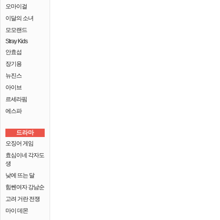
오마이걸
이달의 소녀
모모랜드
Stray Kids
안효섭
장기용
뉴진스
아이브
르세라핌
에스파
드라마
오징어 게임
효심이네 각자도
생
낮에 뜨는 달
힘쎈여자 강남순
고려 거란 전쟁
마이 데몬