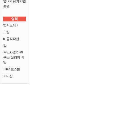
열녀박씨 계약결
혼뎐
영화
범죄도시3
드림
비공식작전
잠
천박사 퇴마 연
구소: 설경의 비
밀
1947 보스톤
거미집