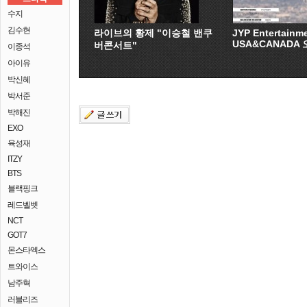
수지
김수현
라이브의 황제 "이승철 밴쿠
JYP Entertainm
USA&CANADA
버콘서트"
이종석
아이유
박신혜
박서준
박해진
EXO
육성재
ITZY
BTS
블랙핑크
레드벨벳
NCT
GOT7
몬스타엑스
트와이스
남주혁
러블리즈