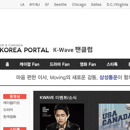
동영상
KWAVE 이벤트/소식
케이팝/가요
드라마
한국영화
스타톡