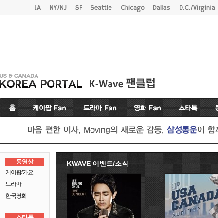
동영상
KWAVE 이벤트/소식
케이팝/가요
드라마
한국영화
스타톡