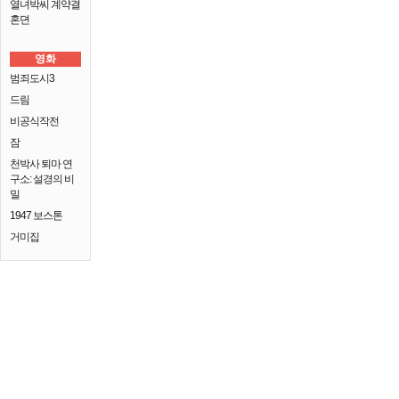
열녀박씨 계약결
혼뎐
영화
범죄도시3
드림
비공식작전
잠
천박사 퇴마 연
구소: 설경의 비
밀
1947 보스톤
거미집