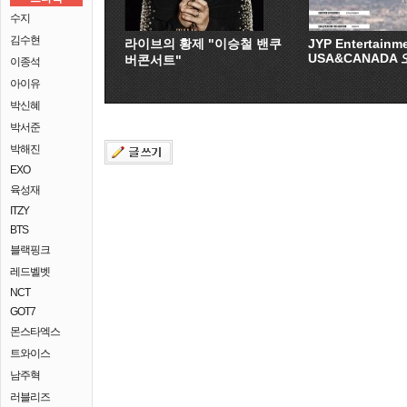
수지
김수현
라이브의 황제 "이승철 밴쿠
JYP Entertainm
USA&CANADA
버콘서트"
이종석
아이유
박신혜
박서준
박해진
EXO
육성재
ITZY
BTS
블랙핑크
레드벨벳
NCT
GOT7
몬스타엑스
트와이스
남주혁
러블리즈