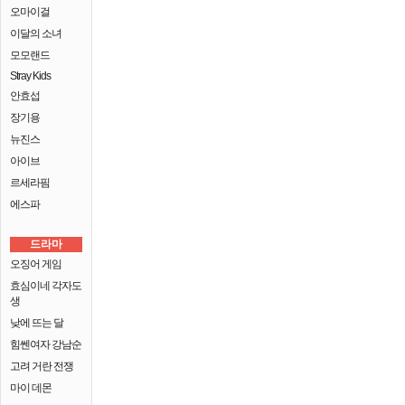
오마이걸
이달의 소녀
모모랜드
Stray Kids
안효섭
장기용
뉴진스
아이브
르세라핌
에스파
드라마
오징어 게임
효심이네 각자도
생
낮에 뜨는 달
힘쎈여자 강남순
고려 거란 전쟁
마이 데몬