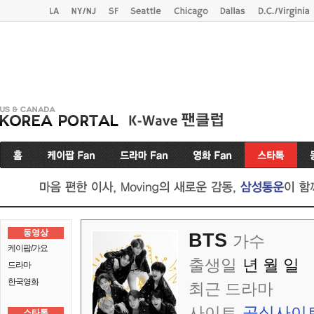
동영상
BTS
가수
케이팝/가요
출생일
년 월 일
드라마
한국영화
최근 드라마
사이트
공식사이
스타톡