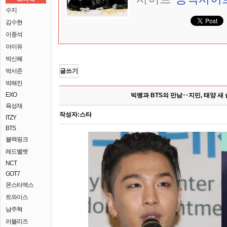
수지
김수현
이종석
아이유
박신혜
박서준
글쓰기
박해진
EXO
빅뱅과 BTS의 만남‥지민, 태양 새
육성재
작성자:
스타
ITZY
BTS
블랙핑크
레드벨벳
NCT
GOT7
몬스타엑스
트와이스
남주혁
러블리즈