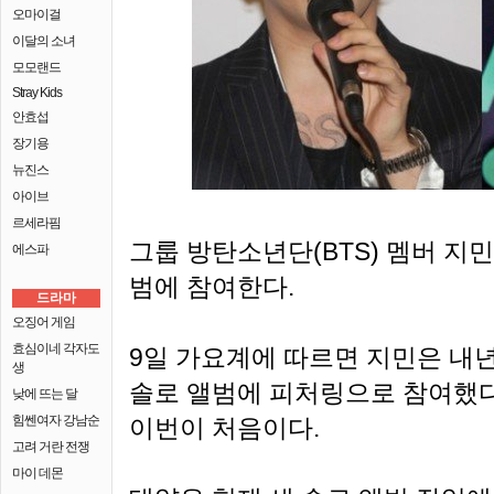
오마이걸
이달의 소녀
모모랜드
Stray Kids
안효섭
장기용
뉴진스
아이브
르세라핌
그룹 방탄소년단(BTS) 멤버 지민
에스파
범에 참여한다.
드라마
오징어 게임
효심이네 각자도
9일 가요계에 따르면 지민은 내년
생
솔로 앨범에 피처링으로 참여했다
낮에 뜨는 달
힘쎈여자 강남순
이번이 처음이다.
고려 거란 전쟁
마이 데몬