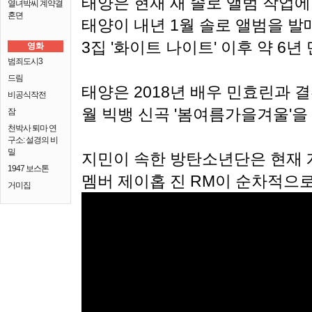
태양은 현재 새 솔로 앨범 작업에
열녀박씨 계약결
혼뎐
태양이 내년 1월 솔로 앨범을 발매
3집 '화이트 나이트' 이후 약 6
영화
범죄도시3
드림
태양은 2018년 배우 민효린과 결
비공식작전
월 빅뱅 신곡 '봄여름가을겨울'을
잠
천박사 퇴마 연
구소: 설경의 비
밀
지민이 속한 방탄소년단은 현재 
1947 보스톤
멤버 제이홉 진 RM이 순차적으로
거미집