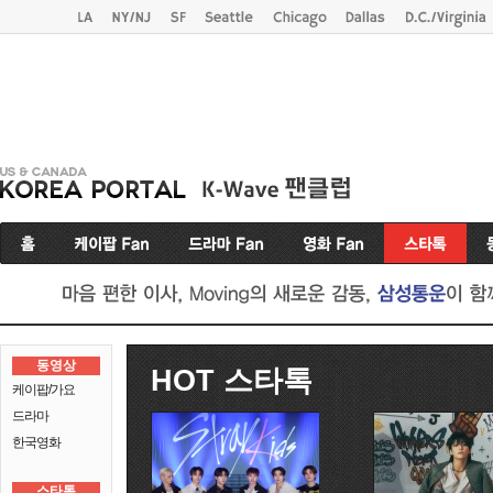
동영상
HOT 스타톡
케이팝/가요
드라마
한국영화
스타톡