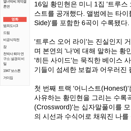
열녀박씨 계약결
16일 황민현은 미니 1집 '트루스 오어
혼뎐
스트를 공개했다. 앨범에는 타이틀곡
영화
Side)'를 포함한 6곡이 수록됐다.
범죄도시3
드림
비공식작전
'트루스 오어 라이'는 진실인지 
잠
며 본연의 '나'에 대해 말하는 황
천박사 퇴마 연
'히든 사이드'는 묵직한 베이스 
구소: 설경의 비
밀
기들이 섬세한 보컬과 어우러진 
1947 보스톤
거미집
첫 번째 트랙 '어니스트(Hones
사유하는 황민현을 그리는 수록곡
(Crossword)'는 십자말풀이를
의 시선과 수식어로 채워진 나를