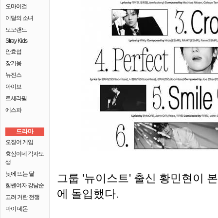
오마이걸
이달의 소녀
모모랜드
Stray Kids
안효섭
장기용
뉴진스
아이브
르세라핌
에스파
드라마
오징어 게임
효심이네 각자도
생
낮에 뜨는 달
그룹 '뉴이스트' 출신 황민현이 
힘쎈여자 강남순
에 돌입했다.
고려 거란 전쟁
마이 데몬