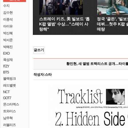
수지
김수현
스트레이 키즈, 美 빌보드 '톱
정국 '골든', '빌보드
이종석
K팝 앨범' 수상…"스테이 사
데뷔…첫주 K팝 
아이유
랑해"
매량
박신혜
박서준
박해진
글쓰기
EXO
육성재
황민현, 새 앨범 트랙리스트 공개…타이틀
ITZY
BTS
작성자:
스타
블랙핑크
레드벨벳
NCT
GOT7
몬스타엑스
트와이스
남주혁
러블리즈