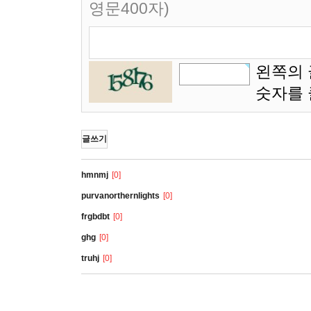
영문400자)
왼쪽의 
숫자를
글쓰기
hmnmj
[0]
purvanorthernlights
[0]
frgbdbt
[0]
ghg
[0]
truhj
[0]