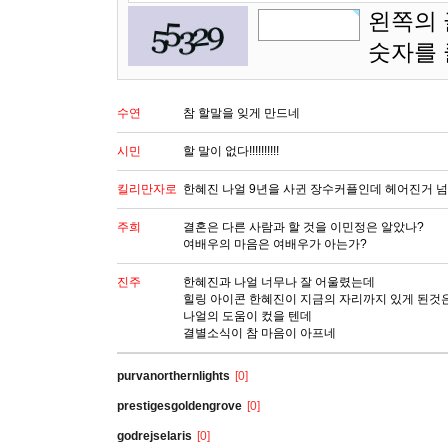
왼쪽의 
숫자를
수연
참 할말을 잊게 만드네
시민
할 말이 없다!!!!!!!!!!
킬리만자로
한혜진 나얼 9년을 사귄 장수커플인데 헤어진거 넘
주희
결혼은 다른 사람과 할 것을 이민정은 알았나?
여배우의 마음은 여배우가 아는가?
진주
한혜진과 나얼 너무나 잘 어울렸는데
힐링 아이콘 한혜진이 지금의 자리까지 있게 된것
나얼의 도움이 컸을 텐데
결별소식이 참 마음이 아프네
purvanorthernlights
[0]
prestigesgoldengrove
[0]
godrejselaris
[0]