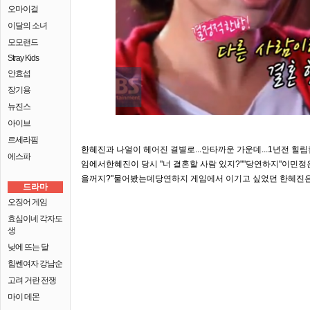
오마이걸
이달의 소녀
모모랜드
Stray Kids
안효섭
장기용
뉴진스
아이브
르세라핌
한혜진과 나얼이 헤어진 결별로...안타까운 가운데...1년전 힐
에스파
임에서한혜진이 당시 "너 결혼할 사람 있지?""당연하지"이민정은 
을꺼지?"물어봤는데당연하지 게임에서 이기고 싶었던 한혜진은
드라마
오징어 게임
효심이네 각자도
생
낮에 뜨는 달
힘쎈여자 강남순
고려 거란 전쟁
마이 데몬