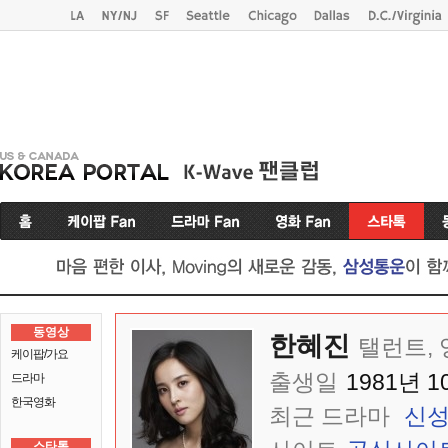
동영상
한혜진
탤런트,
케이팝/가요
출생일
1981년 1
드라마
한국영화
최근 드라마
신성
스타톡