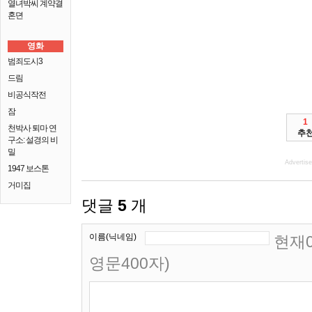
열녀박씨 계약결
혼뎐
영화
범죄도시3
드림
비공식작전
잠
1
천박사 퇴마 연
추
구소: 설경의 비
밀
Advertis
1947 보스톤
거미집
댓글
5
개
이름(닉네임)
현재0
영문400자)