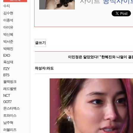
사이트
공식사이
수지
김수현
이종석
아이유
박신혜
박서준
글쓰기
박해진
EXO
이민정은 알았었다! "한혜진와 나얼이 결혼하
육성재
작성자:
라도
ITZY
BTS
블랙핑크
레드벨벳
NCT
GOT7
몬스타엑스
트와이스
남주혁
러블리즈