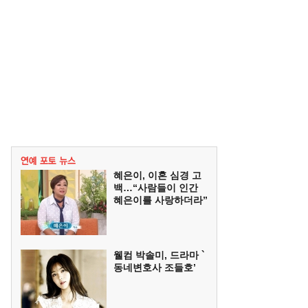
혜은이, 이혼 심경 고
백…“사람들이 인간
혜은이를 사랑하더라”
웰컴 박솔미, 드라마 `
동네변호사 조들호’