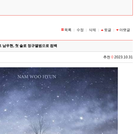
목록
수정
삭제
윗글
아랫글
|
|
|
|
 남우현, 첫 솔로 정규앨범으로 컴백
추천
0
2023.10.31