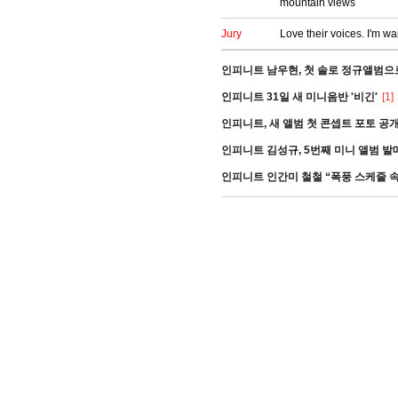
mountain views
Jury
Love their voices. I'm wa
인피니트 남우현, 첫 솔로 정규앨범으
인피니트 31일 새 미니음반 '비긴'
[1]
인피니트, 새 앨범 첫 콘셉트 포토 공
인피니트 김성규, 5번째 미니 앨범 발매…'S
인피니트 인간미 철철 “폭풍 스케줄 