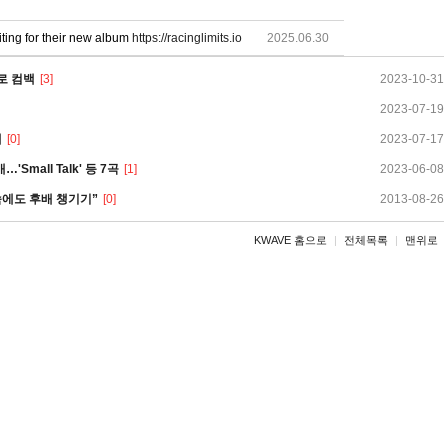
iting for their new album
https://racinglimits.io
2025.06.30
로 컴백
[3]
2023-10-31
2023-07-19
개
[0]
2023-07-17
mall Talk' 등 7곡
[1]
2023-06-08
속에도 후배 챙기기”
[0]
2013-08-26
KWAVE 홈으로
|
전체목록
|
맨위로