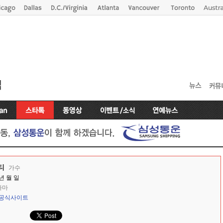
티
가수
년 월 일
라마
공식사이트