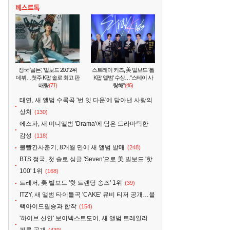
정국 '골든', '빌보드 200' 2위
스트레이 키즈, 美 빌보드 '톱
데뷔…첫주 K팝 솔로 최고 판
K팝 앨범' 수상…"스테이 사
매량
(71)
랑해"
(46)
태연, 새 앨범 수록곡 '번 잇 다운'에 담아낸 사랑의
상처
(130)
에스파, 새 미니앨범 'Drama'에 담은 드라마틱한
감성
(118)
볼빨간사춘기, 8개월 만에 새 앨범 발매
(248)
BTS 정국, 첫 솔로 싱글 'Seven'으로 美 빌보드 '핫
100' 1위
(168)
트레저, 美 빌보드 '핫 트렌딩 송즈' 1위
(39)
ITZY, 새 앨범 타이틀곡 'CAKE' 뮤비 티저 공개…블
랙아이드필승과 합작
(154)
'하이브 신인' 보이넥스트도어, 새 앨범 트레일러