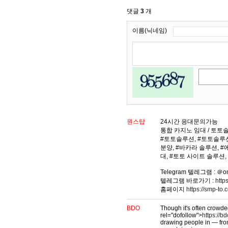
댓글
3
개
이름(닉네임)
원스탑
24시간 응대문의가능
통합 카지노 임대 / 토토솔
#토토솔루션, #토토솔루션
분양, #바카라 솔루션, #
대, #토토 사이트 솔루션,
Telegram 텔레그램 : ＠on
텔레그램 바로가기 :
http
홈페이지
https://smp-to.
BDO
Though it's often crowded
rel="dofollow">
https://bd
drawing people in — fr