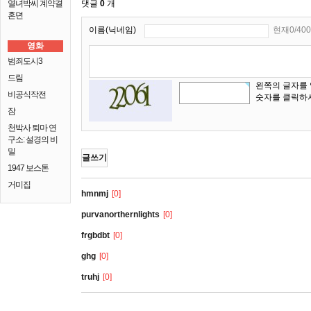
열녀박씨 계약결
댓글
0
개
혼뎐
이름(닉네임)
현재0/400
영화
범죄도시3
드림
왼쪽의 글자를
비공식작전
숫자를 클릭하
잠
천박사 퇴마 연
구소: 설경의 비
밀
글쓰기
1947 보스톤
거미집
hmnmj
[0]
purvanorthernlights
[0]
frgbdbt
[0]
ghg
[0]
truhj
[0]