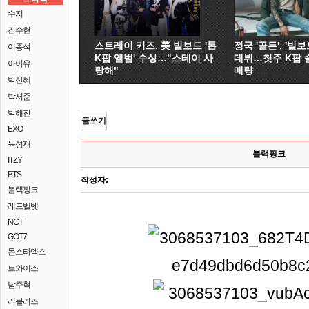
수지
김수현
스트레이 키즈, 美 빌보드 '톱
정국 '골든', '빌보드
이종석
K팝 앨범' 수상…"스테이 사
데뷔…첫주 K팝 
아이유
랑해"
매량
박신혜
박서준
박해진
글쓰기
EXO
육성재
블랙핑크
ITZY
BTS
작성자:
블랙핑크
레드벨벳
NCT
GOT7
몬스타엑스
트와이스
남주혁
러블리즈