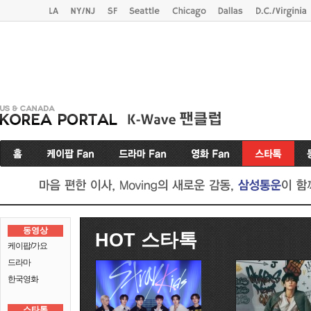
동영상
HOT 스타톡
케이팝/가요
드라마
한국영화
스타톡