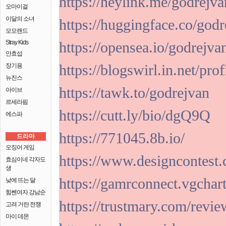
https://heylink.me/godrejva
오마이걸
이달의 소녀
https://huggingface.co/godr
모모랜드
Stray Kids
https://opensea.io/godrejvan
안효섭
https://blogswirl.in.net/pro
장기용
뉴진스
https://tawk.to/godrejvan
아이브
르세라핌
https://cutt.ly/bio/dgQ9Q
에스파
https://771045.8b.io/
드라마
오징어 게임
https://www.designcontest.
효심이네 각자도
생
https://gamrconnect.vgchar
낮에 뜨는 달
힘쎈여자 강남순
https://trustmary.com/rev
고려 거란 전쟁
마이 데몬