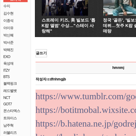
수지
김수현
스트레이 키즈, 美 빌보드 '톱
정국 '골든', '빌보드
이종석
K팝 앨범' 수상…"스테이 사
데뷔…첫주 K팝 
아이유
랑해"
매량
박신혜
박서준
박해진
글쓰기
EXO
육성재
hmnmj
ITZY
BTS
작성자:
cdfnhmgjb
블랙핑크
레드벨벳
https://www.tumblr.com/go
NCT
GOT7
https://botitmobal.wixsite
몬스타엑스
트와이스
https://b.hatena.ne.jp/god
남주혁
러블리즈