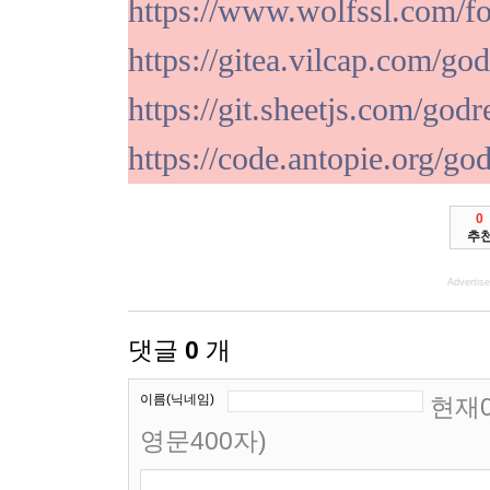
https://www.wolfssl.com/f
https://gitea.vilcap.com/go
https://git.sheetjs.com/godr
https://code.antopie.org/go
0
추
Advertis
댓글
0
개
이름(닉네임)
현재0
영문400자)