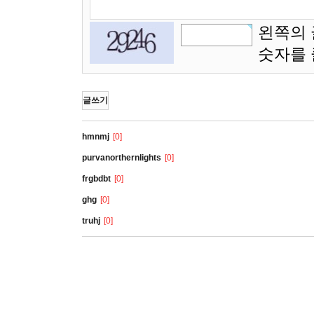
왼쪽의 
숫자를
글쓰기
hmnmj
[0]
purvanorthernlights
[0]
frgbdbt
[0]
ghg
[0]
truhj
[0]