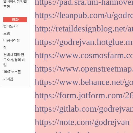
https://pad.sra.uni-hannov
열녀박씨 계약결
혼뎐
https://leanpub.com/u/godr
영화
http://retaildesignblog.net/
범죄도시3
드림
https://godrejvan.hotglue.m
비공식작전
잠
https://www.cosmosfarm.co
천박사 퇴마 연
구소: 설경의 비
밀
https://www.openstreetmap
1947 보스톤
거미집
https://www.behance.net/go
https://form.jotform.com/
https://gitlab.com/godrejva
https://note.com/godrejvan