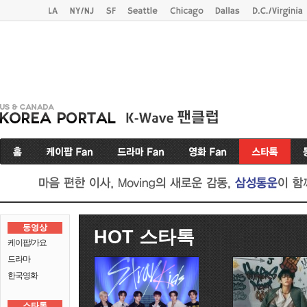
동영상
HOT 스타톡
케이팝/가요
드라마
한국영화
스타톡