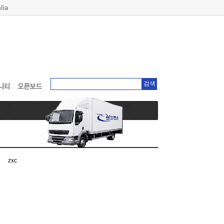
검색
zxc