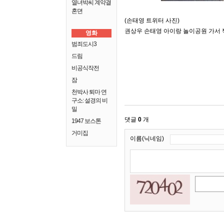
열녀박씨 계약결
혼뎐
(손태영 트위터 사진)
권상우 손태영 아이랑 놀이공원 가서 찍
영화
범죄도시3
드림
비공식작전
잠
천박사 퇴마 연
구소: 설경의 비
밀
댓글
0
개
1947 보스톤
거미집
이름(닉네임)