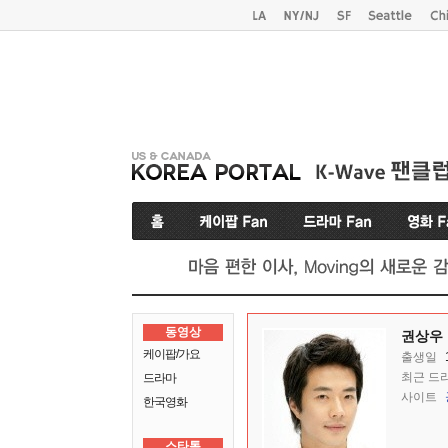
동영상
권상우
케이팝/가요
출생일
최근 드
드라마
사이트
한국영화
스타톡