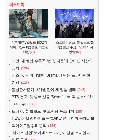
정국 '골든', '빌보드 200' 2위
스트레이 키즈, 美 빌보드 '톱
데뷔…첫주 K팝 솔로 최고 판
K팝 앨범' 수상…"스테이 사
매량
(71)
랑해"
(46)
태연, 새 앨범 수록곡 '번 잇 다운'에 담아낸 사랑의
상처
(130)
에스파, 새 미니앨범 'Drama'에 담은 드라마틱한
감성
(118)
볼빨간사춘기, 8개월 만에 새 앨범 발매
(248)
BTS 정국, 첫 솔로 싱글 'Seven'으로 美 빌보드 '핫
100' 1위
(168)
트레저, 美 빌보드 '핫 트렌딩 송즈' 1위
(39)
ITZY, 새 앨범 타이틀곡 'CAKE' 뮤비 티저 공개…블
랙아이드필승과 합작
(154)
'하이브 신인' 보이넥스트도어, 새 앨범 트레일러