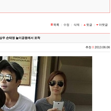
목록
수정
삭제
윗글
아랫글
|
|
|
|
상우 손태영 놀이공원에서 포착
추천
0
2013.06.06