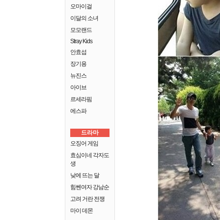
오마이걸
이달의 소녀
모모랜드
Stray Kids
안효섭
장기용
뉴진스
아이브
르세라핌
에스파
드라마
오징어 게임
효심이네 각자도
생
낮에 뜨는 달
힘쎈여자 강남순
고려 거란 전쟁
마이 데몬