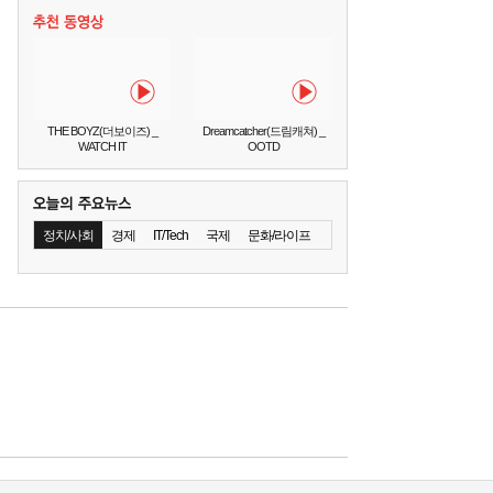
THE BOYZ(더보이즈) _
Dreamcatcher(드림캐쳐) _
WATCH IT
OOTD
정치/사회
경제
IT/Tech
국제
문화/라이프