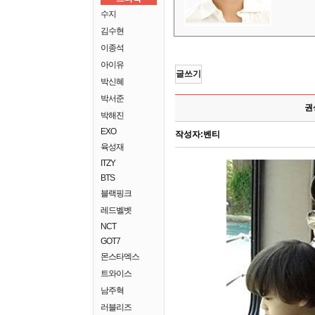
수지
김수현
이종석
아이유
글쓰기
박신혜
박서준
권
박해진
EXO
작성자:
벤티
육성재
ITZY
BTS
블랙핑크
레드벨벳
NCT
GOT7
몬스타엑스
트와이스
남주혁
러블리즈