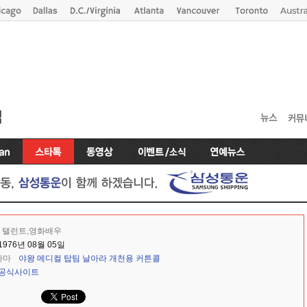
탤런트,영화배우
1976년 08월 05일
라마
야왕
메디컬 탑팀
날아라 개천용
커튼콜
공식사이트