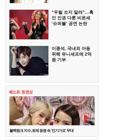
“우릴 쏘지 말라”…흑
인 인권 다룬 비욘세
‘슈퍼볼’ 공연 논란
이종석, 국내외 아동
위해 유니세프에 2억
원 기부
블랙핑크 지수, 로제 응원 속 '인기가요' 무대