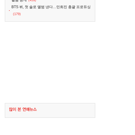
필름 공개
(439)
BTS 뷔, 첫 솔로 앨범 낸다…민희진 총괄 프로듀싱
(179)