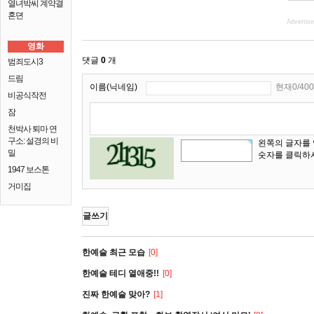
열녀박씨 계약결
혼뎐
Advertis
영화
댓글
0
개
범죄도시3
드림
이름(닉네임)
현재0/400
비공식작전
잠
천박사 퇴마 연
구소: 설경의 비
왼쪽의 글자를
밀
숫자를 클릭하
1947 보스톤
거미집
글쓰기
한예슬 최근 모습
[0]
한예슬 테디 열애중!!
[0]
진짜 한예슬 맞아?
[1]