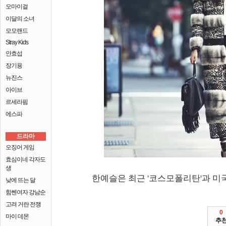
오마이걸
이달의 소녀
모모랜드
Stray Kids
안효섭
장기용
뉴진스
아이브
르세라핌
에스파
드라마
오징어 게임
효심이네 각자도
생
한예슬은 최근 '코스모폴리탄'과 미
낮에 뜨는 달
힘쎈여자 강남순
고려 거란 전쟁
0
마이 데몬
추