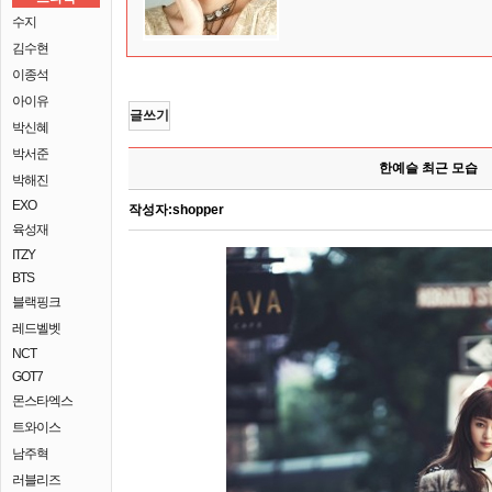
수지
김수현
이종석
아이유
글쓰기
박신혜
박서준
한예슬 최근 모습
박해진
EXO
작성자:
shopper
육성재
ITZY
BTS
블랙핑크
레드벨벳
NCT
GOT7
몬스타엑스
트와이스
남주혁
러블리즈