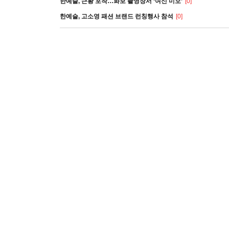
한예슬, 근황 포착…화보 촬영장서 ‘여신 미모’
[0]
한예슬, 고소영 패션 브랜드 런칭행사 참석
[0]