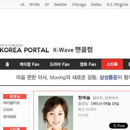
동영상
한예슬
탤런트, 영화배우
케이팝/가요
출생일
1981년 09월 18일
최근 드라마
드라마
사이트
한국영화
스타톡