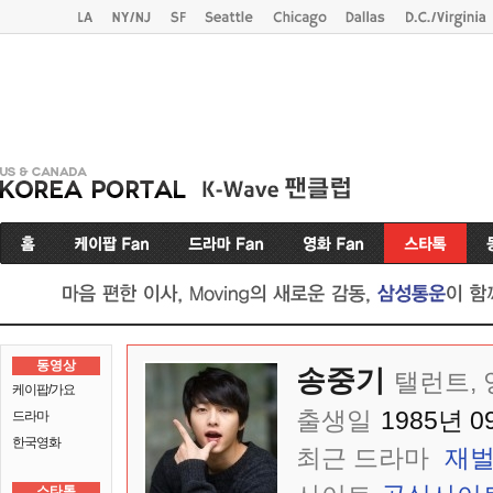
동영상
송중기
탤런트,
케이팝/가요
출생일
1985년 0
드라마
한국영화
최근 드라마
재벌
스타톡