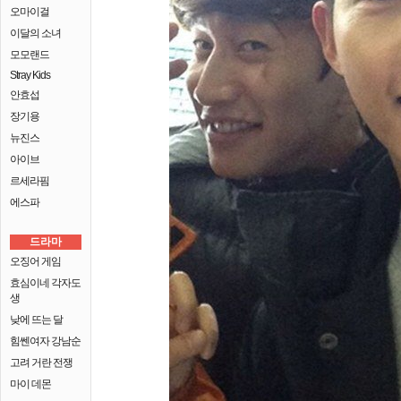
오마이걸
이달의 소녀
모모랜드
Stray Kids
안효섭
장기용
뉴진스
아이브
르세라핌
에스파
드라마
오징어 게임
효심이네 각자도
생
낮에 뜨는 달
힘쎈여자 강남순
고려 거란 전쟁
마이 데몬