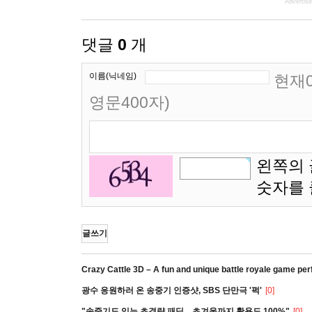
Advertis
댓글
0
개
이름(닉네임)
현재0
영문400자)
왼쪽의 
숫자를
글쓰기
Crazy Cattle 3D – A fun and unique battle royale game per
광수 응원하러 온 송중기 인증샷, SBS 단만극 '퍽'
[0]
"송중기도 입는 초경량 패딩…초겨울까지 활용도 100%"
[0]