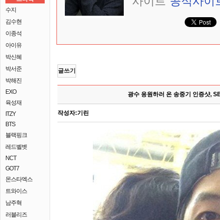
사이트
공식사이
수지
김수현
이종석
아이유
박신혜
박서준
글쓰기
박해진
EXO
광수 응원하러 온 송중기 인증샷, SB
육성재
작성자:
기린
ITZY
BTS
블랙핑크
레드벨벳
NCT
GOT7
몬스타엑스
트와이스
남주혁
러블리즈