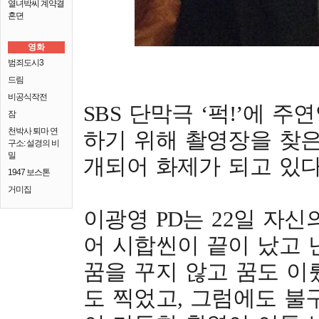
열녀박씨 계약결
혼뎐
영화
범죄도시3
드림
비공식작전
SBS 단막극 ‘퍽!’에 
잠
천박사 퇴마 연
하기 위해 촬영장을 찾
구소: 설경의 비
밀
개되어 화제가 되고 있다
1947 보스톤
거미집
이광영 PD는 22일 자
어 시합씬이 끝이 났고 
꿈을 꾸지 않고 꿈도 이
도 찍었고, 그럼에도 