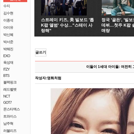
수지
김수현
스트레이 키즈, 美 빌보드 '톱
정국 '골든', '빌보드
이종석
K팝 앨범' 수상…"스테이 사
데뷔…첫주 K팝 
아이유
랑해"
매량
박신혜
박서준
박해진
글쓰기
EXO
육성재
이들이 1세대 아이돌: 여전히
ITZY
BTS
작성자:
영화처럼
블랙핑크
레드벨벳
NCT
GOT7
몬스타엑스
트와이스
남주혁
러블리즈