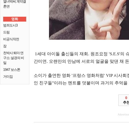
열녀박씨 계약결
혼뎐
영화
범죄도시3
드림
비공식작전
잠
천박사 퇴마 연
1세대 아이돌 출신들의 재회. 원조요정 'S.E.S'의 
구소: 설경의 비
간미연. 오랜만의 만남에 서로의 얼굴을 맞댄 채 
밀
1947 보스톤
소이가 출연한 영화 '프랑스 영화처럼' VIP 시사회
거미집
인 친구들"이라는 멘트를 덧붙이며 과거의 추억을
0
추
Advertis