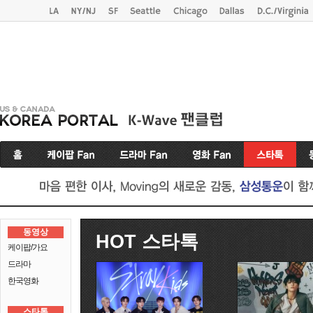
동영상
HOT 스타톡
케이팝/가요
드라마
한국영화
스타톡