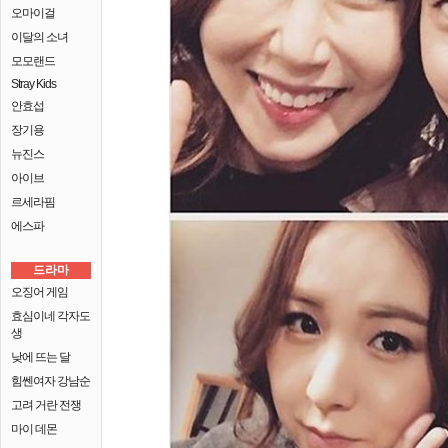
오마이걸
이달의 소녀
모모랜드
Stray Kids
안효섭
장기용
뉴진스
아이브
르세라핌
에스파
드라마
오징어 게임
효심이네 각자도
생
낮에 뜨는 달
힘쎈여자 강남순
고려 거란 전쟁
마이 데몬