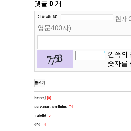
댓글
0
개
이름(닉네임)
현재0
영문400자)
왼쪽의 
숫자를
글쓰기
hmnmj
[0]
purvanorthernlights
[0]
frgbdbt
[0]
ghg
[0]