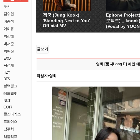
수지
김수현
정국 (Jung Kook)
Epitone Proje
'Standing Next to You'
로젝트) _ knock
이종석
Official MV
(Vocal by YOO
아이유
박신혜
박서준
글쓰기
박해진
EXO
영화 [롱디Long D] 메인 
육성재
ITZY
작성자:
영화
BTS
블랙핑크
레드벨벳
NCT
GOT7
몬스타엑스
트와이스
남주혁
러블리즈