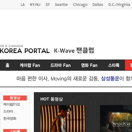
동영상
HOT 동영상
케이팝/가요
드라마
한국영화
스타톡