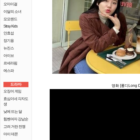
오마이걸
이달의 소녀
모모랜드
Stray Kids
안효섭
장기용
뉴진스
아이브
르세라핌
에스파
드라마
영화 [롱디Long 
오징어 게임
효심이네 각자도
생
낮에 뜨는 달
힘쎈여자 강남순
고려 거란 전쟁
마이 데몬