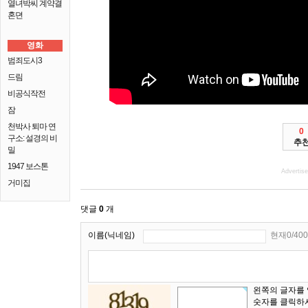
열녀박씨 계약결
혼뎐
영화
범죄도시3
드림
비공식작전
잠
천박사 퇴마 연
0
구소: 설경의 비
추
밀
1947 보스톤
Advertis
거미집
댓글
0
개
이름(닉네임)
현재0/400
왼쪽의 글자를
숫자를 클릭하