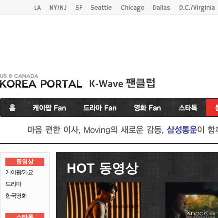
동영상
HOT 동영상
케이팝/가요
드라마
한국영화
스타톡