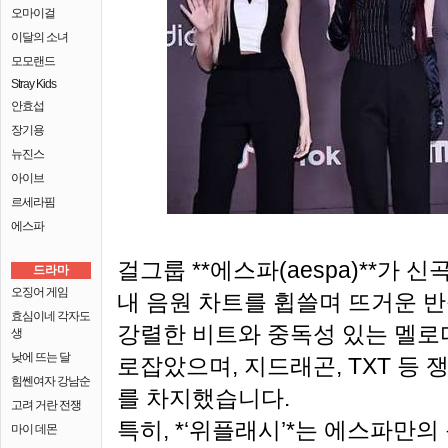
오마이걸
이달의 소녀
모모랜드
Stray Kids
안효섭
장기용
뉴진스
아이브
르세라핌
에스파
걸그룹 **에스파(aespa)**가 신곡 
드라마
오징어 게임
내 음원 차트를 휩쓸며 뜨거운 반
효심이네 각자도
강렬한 비트와 중독성 있는 멜로
생
낮에 뜨는 달
로잡았으며, 지드래곤, TXT 등
힘쎈여자 강남순
를 차지했습니다.
고려 거란 전쟁
특히, *‘위플래시’*는 에스파만
마이 데몬