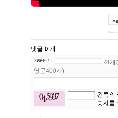
0
추
Advertis
댓글
0
개
이름(닉네임)
현재0
영문400자)
왼쪽의 
숫자를