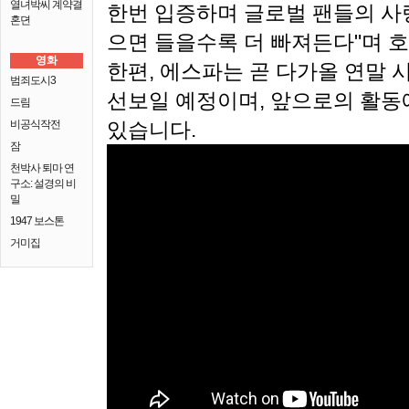
열녀박씨 계약결
한번 입증하며 글로벌 팬들의 사랑
혼뎐
으면 들을수록 더 빠져든다"며 
영화
한편, 에스파는 곧 다가올 연말
범죄도시3
선보일 예정이며, 앞으로의 활동
드림
비공식작전
있습니다.
잠
천박사 퇴마 연
구소: 설경의 비
밀
1947 보스톤
거미집