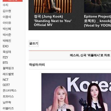
수지
김수현
정국 (Jung Kook)
Epitone Proje
이종석
'Standing Next to You'
로젝트) _ knock
아이유
Official MV
(Vocal by YOO
박신혜
박서준
박해진
글쓰기
EXO
육성재
에스파, 신곡 '위플래시'로 차트 
ITZY
BTS
작성자:
마리
블랙핑크
레드벨벳
NCT
GOT7
몬스타엑스
트와이스
남주혁
러블리즈