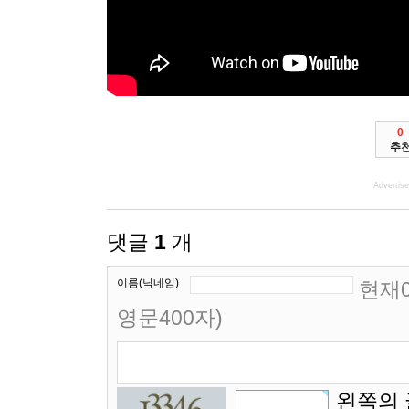
0
추
Advertis
댓글
1
개
이름(닉네임)
현재0
영문400자)
왼쪽의 