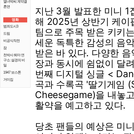
열녀박씨 계약결
혼뎐
지난 3월 발표한 미니 1집 
해 2025년 상반기 케이
영화
범죄도시3
팀으로 주목 받은 키키는 
드림
세운 독특한 감성의 음
비공식작전
잠
받은 바 있다. 다양한 음
천박사 퇴마 연
장과 동시에 쉼없이 달려
구소: 설경의 비
밀
번째 디지털 싱글 < Danc
1947 보스톤
거미집
곡과 수록곡 '딸기게임 (St
Cheesegame)을 내
활약을 예고하고 있다.
당초 팬들의 예상은 미니