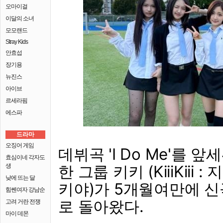
오마이걸
이달의 소녀
모모랜드
Stray Kids
안효섭
장기용
뉴진스
아이브
르세라핌
에스파
드라마
오징어 게임
데뷔곡 'I Do Me'를 
효심이네 각자도
생
한 그룹 키키 (KiiiKiii :
낮에 뜨는 달
키야)가 5개월여만에 신곡 '
힘쎈여자 강남순
로 돌아왔다.
고려 거란 전쟁
마이 데몬