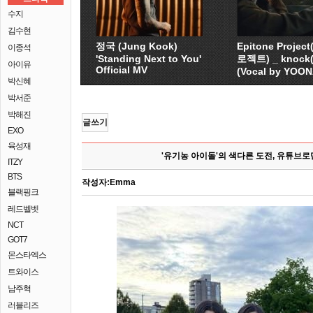
수지
김수현
정국 (Jung Kook)
Epitone Proje
이종석
'Standing Next to You'
로젝트) _ knock
아이유
Official MV
(Vocal by YOO
박신혜
박서준
박해진
글쓰기
EXO
육성재
'유기농 아이돌'의 색다른 도전, 유튜브로
ITZY
BTS
작성자:
Emma
블랙핑크
레드벨벳
NCT
GOT7
몬스타엑스
트와이스
남주혁
러블리즈