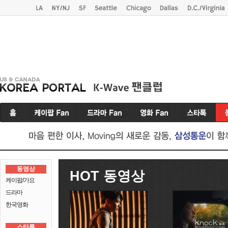
동영상
HOT 동영상
케이팝/가요
드라마
한국영화
스타톡