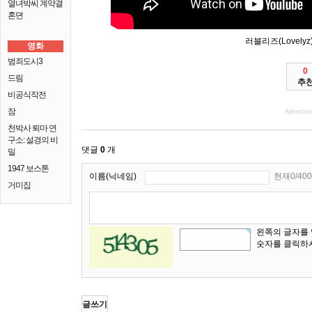
열녀박씨 계약결
혼뎐
러블리즈(Lovelyz) '
영화
범죄도시3
0
드림
추
비공식작전
잠
Advertis
천박사 퇴마 연
구소: 설경의 비
댓글
0
개
밀
1947 보스톤
이름(닉네임)
현재0/400
거미집
왼쪽의 글자를
숫자를 클릭하
글쓰기