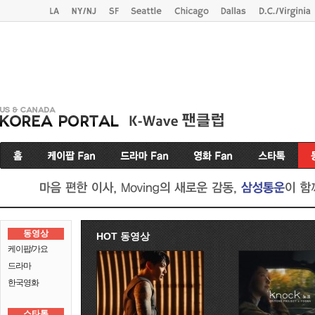
동영상
HOT 동영상
케이팝/가요
드라마
한국영화
스타톡