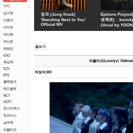
수지
김수현
정국 (Jung Kook)
Epitone Proje
'Standing Next to You'
로젝트) _ knock
이종석
Official MV
(Vocal by YOO
아이유
박신혜
박서준
글쓰기
박해진
EXO
러블리즈(Lovelyz) 'Obliviat
육성재
ITZY
작성자:
MV
BTS
블랙핑크
레드벨벳
NCT
GOT7
몬스타엑스
트와이스
남주혁
러블리즈