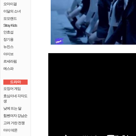
오마이걸
이달의 소녀
모모랜드
Stray Kids
안효섭
장기용
뉴진스
아이브
르세라핌
에스파
드라마
오징어 게임
효심이네 각자도
생
낮에 뜨는 달
힘쎈여자 강남순
고려 거란 전쟁
마이 데몬