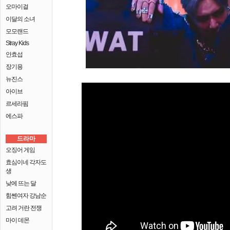
오마이걸
이달의 소녀
모모랜드
Stray Kids
안효섭
장기용
뉴진스
아이브
르세라핌
에스파
드라마
오징어 게임
효심이네 각자도
생
낮에 뜨는 달
힘쎈여자 강남순
고려 거란 전쟁
마이 데몬