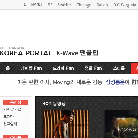
동영상
HOT 동영상
케이팝/가요
드라마
한국영화
스타톡