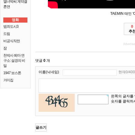
열녀박씨 계약결
혼뎐
TAEMIN 태민 'Cr
영화
범죄도시3
0
추
드림
비공식작전
Advertis
잠
천박사 퇴마 연
구소: 설경의 비
댓글
0
개
밀
이름(닉네임)
현재0/400
1947 보스톤
거미집
왼쪽의 글자를
숫자를 클릭하
글쓰기