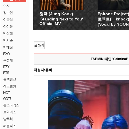
수지
김수현
정국 (Jung Kook)
Epitone Proje
'Standing Next to You'
로젝트) _ knock
이종석
Official MV
(Vocal by YOO
아이유
박신혜
박서준
글쓰기
박해진
EXO
TAEMIN 태민 'Criminal'
육성재
ITZY
작성자:
뮤비
BTS
블랙핑크
레드벨벳
NCT
GOT7
몬스타엑스
트와이스
남주혁
러블리즈